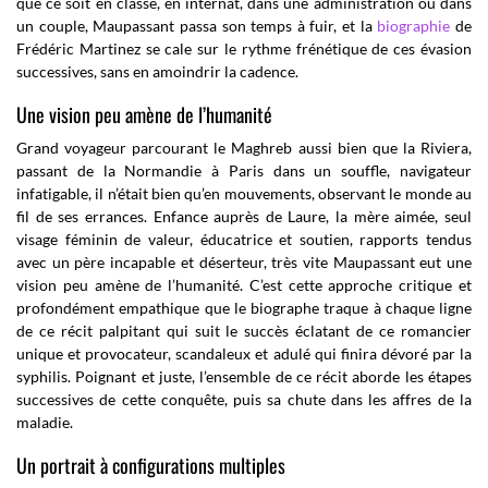
que ce soit en classe, en internat, dans une administration ou dans
un couple, Maupassant passa son temps à fuir, et la
biographie
de
Frédéric Martinez se cale sur le rythme frénétique de ces évasion
successives, sans en amoindrir la cadence.
Une vision peu amène de l’humanité
Grand voyageur parcourant le Maghreb aussi bien que la Riviera,
passant de la Normandie à Paris dans un souffle, navigateur
infatigable, il n’était bien qu’en mouvements, observant le monde au
fil de ses errances. Enfance auprès de Laure, la mère aimée, seul
visage féminin de valeur, éducatrice et soutien, rapports tendus
avec un père incapable et déserteur, très vite Maupassant eut une
vision peu amène de l’humanité. C’est cette approche critique et
profondément empathique que le biographe traque à chaque ligne
de ce récit palpitant qui suit le succès éclatant de ce romancier
unique et provocateur, scandaleux et adulé qui finira dévoré par la
syphilis. Poignant et juste, l’ensemble de ce récit aborde les étapes
successives de cette conquête, puis sa chute dans les affres de la
maladie.
Un portrait à configurations multiples