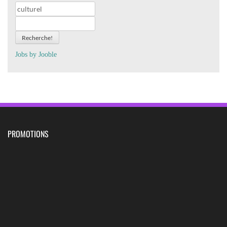
Recherche!
Jobs by
J
oo
ble
PROMOTIONS