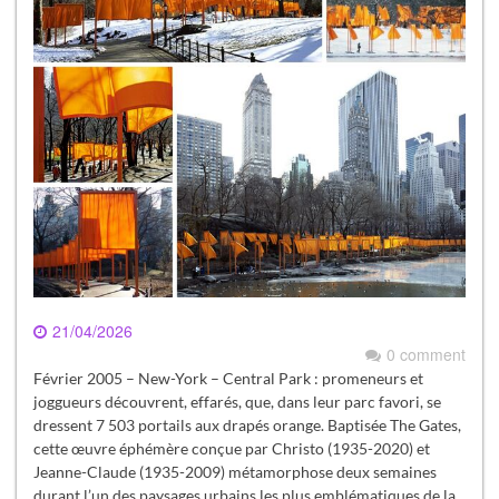
21/04/2026
0 comment
Février 2005 – New-York – Central Park : promeneurs et
joggueurs découvrent, effarés, que, dans leur parc favori, se
dressent 7 503 portails aux drapés orange. Baptisée The Gates,
cette œuvre éphémère conçue par Christo (1935-2020) et
Jeanne-Claude (1935-2009) métamorphose deux semaines
durant l’un des paysages urbains les plus emblématiques de la