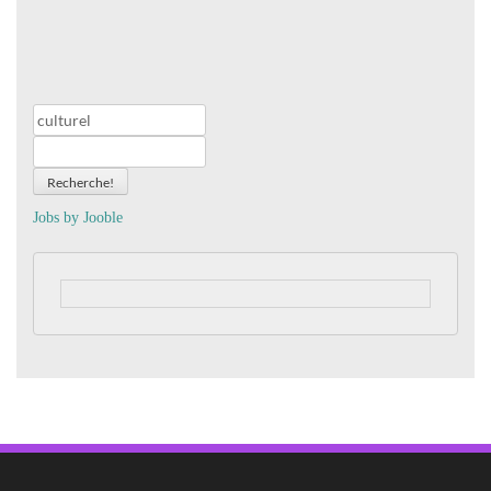
Recherche!
Jobs by
J
oo
ble