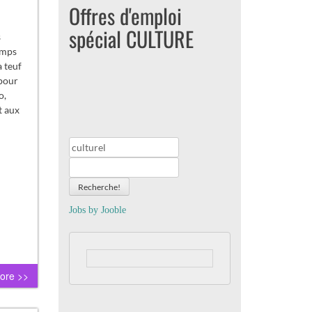
Offres d'emploi
spécial CULTURE
s
amps
a teuf
pour
o,
t aux
Recherche!
Jobs by
J
oo
ble
ore >>