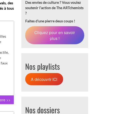
Des envies de culture ?
Vous voulez
vals, des
soutenir l’action de The ARTchemists
és à tous
?
Faites d’une pierre deux coups !
Cliquez pour en savoir
illes
plus !
e
ctile,
e
Nos playlists
 faux
A découvrir ICI
ore >>
Nos dossiers