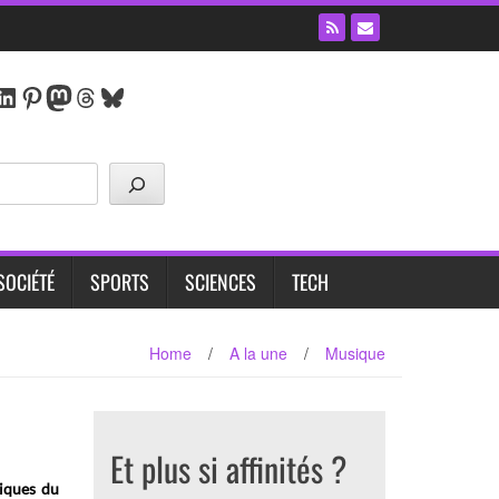
ram
book
uTube
LinkedIn
Pinterest
Mastodon
Threads
Bluesky
SOCIÉTÉ
SPORTS
SCIENCES
TECH
Home
/
A la une
/
Musique
Et plus si affinités ?
siques du