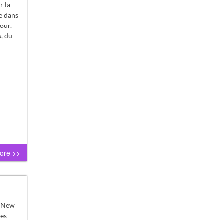
r la
e dans
tour.
s, du
ore >>
e New
ses