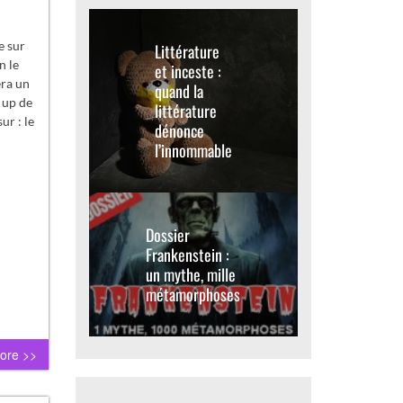
e sur
Littérature
n le
et inceste :
era un
quand la
 up de
littérature
ur : le
dénonce
l’innommable
Dossier
Frankenstein :
un mythe, mille
métamorphoses
ore >>