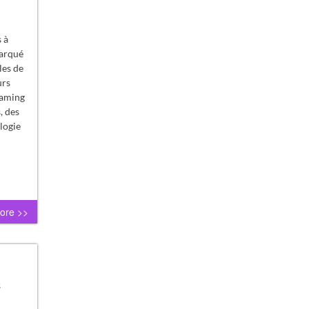
 à
marqué
les de
urs
eaming
, des
logie
ore >>
s