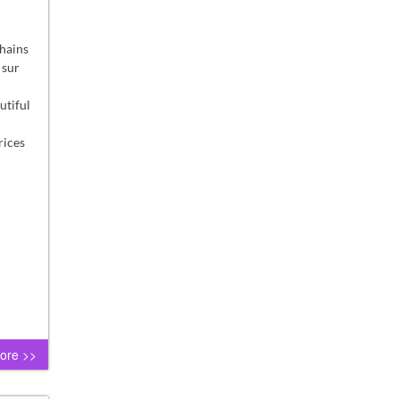
chains
 sur
utiful
rices
ore >>