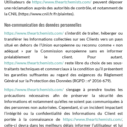
Utilisateurs de
https://www.theartchemists.com/
peuvent déposer
une réclamation auprès des autorités de contrôle, et notamment de
la CNIL (https://www.cnil.fr/fr/plaintes).
Non-communication des données personnelles
https://www.theartchemists.com/
s’interdit de traiter, héberger ou
transférer les Informations collectées sur ses Clients vers un pays
situé en dehors de l’Union européenne ou reconnu comme « non
adéquat » par la Commission européenne sans en informer
préalablement le client. Pour autant
,
https://www.theartchemists.com/
reste libre du choix de ses sous-
traitants techniques et commerciaux à la condition qu’il présentent
les garanties suffisantes au regard des exigences du Règlement
Général sur la Protection des Données (RGPD : n° 2016-679).
https://www.theartchemists.com/
s’engage à prendre toutes les
précautions nécessaires afin de préserver la sécurité des
Informations et notamment qu’elles ne soient pas communiquées à
des personnes non autorisées. Cependant, si un incident impactant
l’intégrité ou la confidentialité des Informations du Client est
portée à la connaissance de
https://www.theartchemists.com/
,
celle-ci devra dans les meilleurs délais informer l’utilisateur et lui