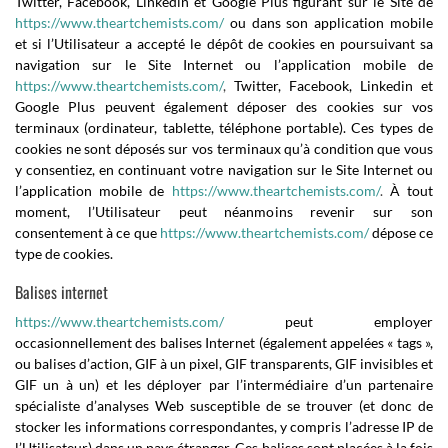
Twitter, Facebook, Linkedin et Google Plus figurant sur le Site de
https://www.theartchemists.com/
ou dans son application mobile
et si l’Utilisateur a accepté le dépôt de cookies en poursuivant sa
navigation sur le Site Internet ou l’application mobile de
https://www.theartchemists.com/
,
Twitter, Facebook, Linkedin et
Google Plus peuvent également déposer des cookies sur vos
terminaux (ordinateur, tablette, téléphone portable). Ces types de
cookies ne sont déposés sur vos terminaux qu’à condition que vous
y consentiez, en continuant votre navigation sur le Site Internet ou
l’application mobile de
https://www.theartchemists.com/
.
À tout
moment, l’Utilisateur peut néanmoins revenir sur son
consentement à ce que
https://www.theartchemists.com/
dépose ce
type de cookies.
Balises internet
https://www.theartchemists.com/
peut employer
occasionnellement des balises Internet (également appelées « tags »,
ou balises d’action, GIF à un pixel, GIF transparents, GIF invisibles et
GIF un à un) et les déployer par l’intermédiaire d’un partenaire
spécialiste d’analyses Web susceptible de se trouver (et donc de
stocker les informations correspondantes, y compris l’adresse IP de
l’Utilisateur) dans un pays étranger. Ces balises sont placées à la fois