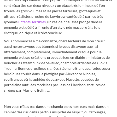
sont réparties sur deux niveaux : un étage très lumineux où l’on
trouve les gros volumes et les pièces farfelues, grotesques et
ultrasurréalistes proches du Lowbrow vantés déjà par les très
lyonnais
Enfants Terribles
, un rez-de-chaussée plongé dans la
pénombre et dédié à l’ironie d’un style néo macabre à la fois
érotique, onirique et irrévérencieux.
Vous commencez à me connaître, chers lecteurs de mon cœur :
aussi ne serez-vous pas étonnés si je vous dis avoue que j’ai
littéralement, complètement, immédiatement craqué pour la
pénombre et ses créations provocatrices en diable : miniatures de
boucheries steampunk de Sevellec, chambres ardentes de Clovis
Trouille, lionnes crucifiées signées Stéphane Blanquet, fœtus super
héroïques coulés dans le plexiglas par Alexandre Nicolas,
souffrances sérigraphiées de Jean-Luc Navette, poupées de
porcelaine mutilées modelées par Jessica Harrison, tortures de
sirènes par Murielle Belin, …
Non vous n’êtes pas dans une chambre des horreurs mais dans un
cabinet des curiosités parfois insipides de l’esprit, où tatouages,