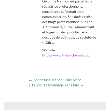
Delphine Neimon est par ailleurs
rédactrice professionnelle,
consultante et formatrice en
communication. Son dada : créer
des blogs professionnels. Sur The
ARTchemists, outre l'administratif
et la gestion du quotidien, elle
s'occupe de politique, de société, de
théâtre.
Website:
https://www.theartchemists.com
Post
←
Speedlines Manga : One piece
navigation
La Taupe : l’espionnage sans fard
→