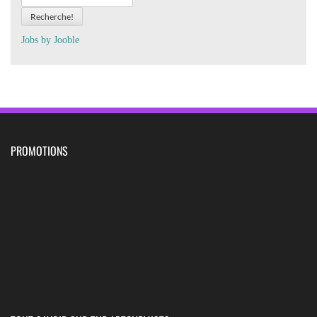
Recherche!
Jobs by
J
oo
ble
PROMOTIONS