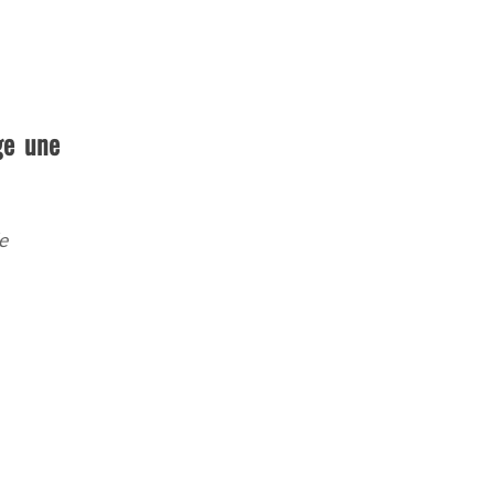
ge une
e