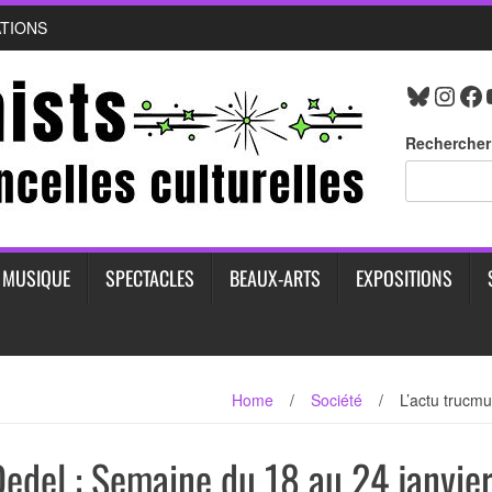
ATIONS
Bluesk
Inst
Fa
Rechercher
MUSIQUE
SPECTACLES
BEAUX-ARTS
EXPOSITIONS
Home
/
Société
/
L’actu trucm
edel : Semaine du 18 au 24 janvie