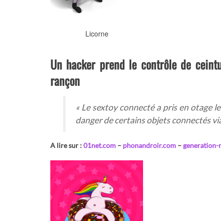
Licorne
Un hacker prend le contrôle de cein
rançon
«
Le sextoy connecté a pris en otage le
danger de certains objets connectés via
A lire sur :
01net.com
–
phonandroir.com
–
generation-