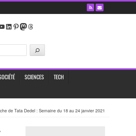
y
agram
cebook
YouTube
LinkedIn
Pinterest
Mastodon
Threads
SOCIÉTÉ
SCIENCES
TECH
uche de Tata Dedel : Semaine du 18 au 24 janvier 2021
r