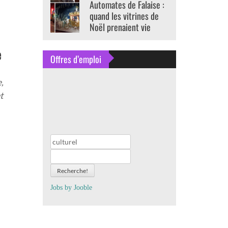
Automates de Falaise :
quand les vitrines de
Noël prenaient vie
e
Offres d’emploi
,
t
Recherche!
Jobs by
J
oo
ble