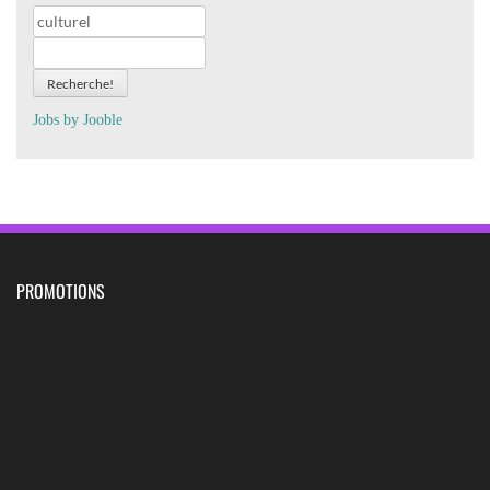
Recherche!
Jobs by
J
oo
ble
PROMOTIONS