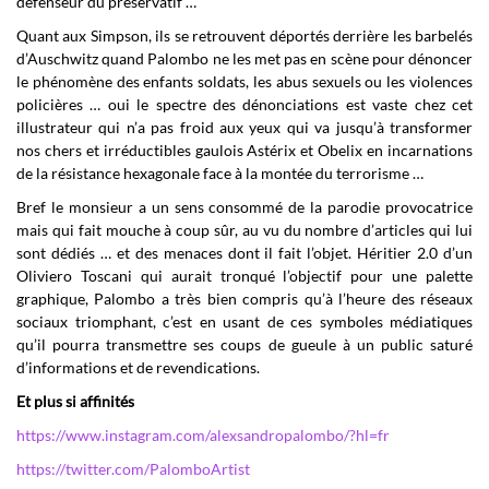
défenseur du préservatif …
Quant aux Simpson, ils se retrouvent déportés derrière les barbelés
d’Auschwitz quand Palombo ne les met pas en scène pour dénoncer
le phénomène des enfants soldats, les abus sexuels ou les violences
policières … oui le spectre des dénonciations est vaste chez cet
illustrateur qui n’a pas froid aux yeux qui va jusqu’à transformer
nos chers et irréductibles gaulois Astérix et Obelix en incarnations
de la résistance hexagonale face à la montée du terrorisme …
Bref le monsieur a un sens consommé de la parodie provocatrice
mais qui fait mouche à coup sûr, au vu du nombre d’articles qui lui
sont dédiés … et des menaces dont il fait l’objet. Héritier 2.0 d’un
Oliviero Toscani qui aurait tronqué l’objectif pour une palette
graphique, Palombo a très bien compris qu’à l’heure des réseaux
sociaux triomphant, c’est en usant de ces symboles médiatiques
qu’il pourra transmettre ses coups de gueule à un public saturé
d’informations et de revendications.
Et plus si affinités
https://www.instagram.com/alexsandropalombo/?hl=fr
https://twitter.com/PalomboArtist