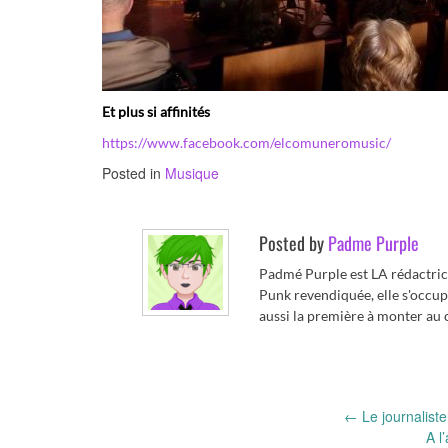
Et plus si affinités
https://www.facebook.com/elcomuneromusic/
Posted in
Musique
Posted by
Padme Purple
Padmé Purple est LA rédactric
Punk revendiquée, elle s'occupe 
aussi la première à monter au c
Post
←
Le journaliste 
A l