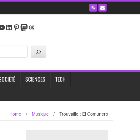
y
agram
cebook
YouTube
LinkedIn
Pinterest
Mastodon
Threads
SOCIÉTÉ
SCIENCES
TECH
Home
/
Musique
/
Trouvaille : El Comunero