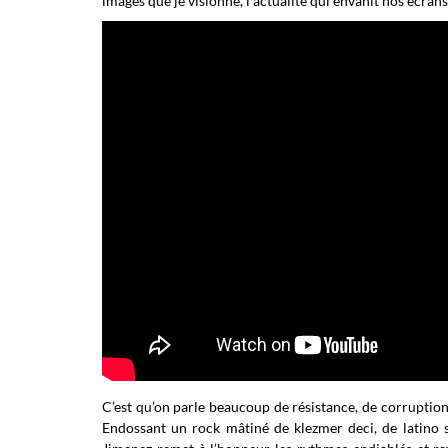
images que je visionne, l’actualité qui envahit nos écrans,
C’est qu’on parle beaucoup de résistance, de corruption,
Endossant un rock mâtiné de klezmer deci, de latino 