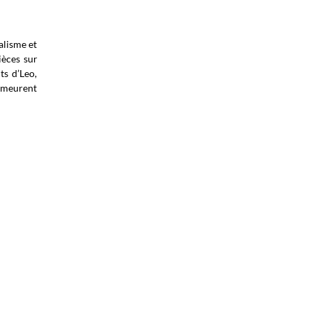
alisme et
ièces sur
ts d’Leo,
demeurent