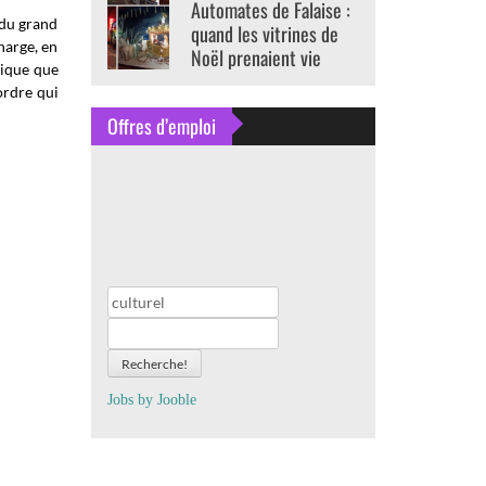
Automates de Falaise :
 du grand
quand les vitrines de
harge, en
Noël prenaient vie
anique que
ordre qui
Offres d’emploi
Recherche!
Jobs by
J
oo
ble