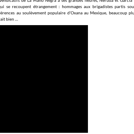
evendicatifs de La Mano Negra à ses grandes heures, Neruda et Garcia
qui se recoupent étrangement : hommages aux brigadistes partis sout
éférences au soulèvement populaire d’Oxana au Mexique, beaucoup plu
ait bien …