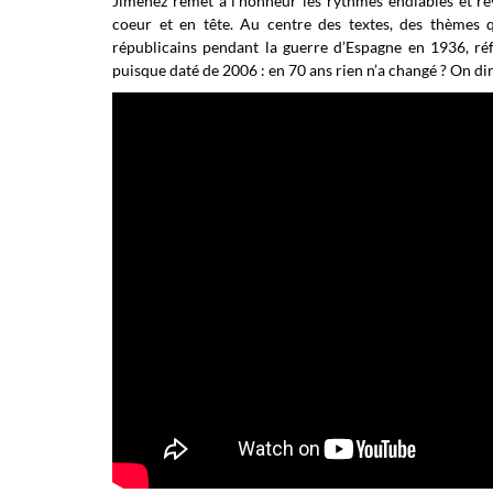
Jimenez remet à l’honneur les rythmes endiablés et r
coeur et en tête. Au centre des textes, des thèmes 
républicains pendant la guerre d’Espagne en 1936, r
puisque daté de 2006 : en 70 ans rien n’a changé ? On dir