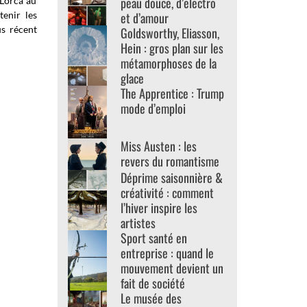
peau douce, d’electro
 Lorca au
enir les
et d’amour
s récent
Goldsworthy, Eliasson,
Hein : gros plan sur les
métamorphoses de la
glace
The Apprentice : Trump
mode d’emploi
Miss Austen : les
revers du romantisme
Déprime saisonnière &
créativité : comment
l’hiver inspire les
artistes
Sport santé en
entreprise : quand le
mouvement devient un
fait de société
Le musée des