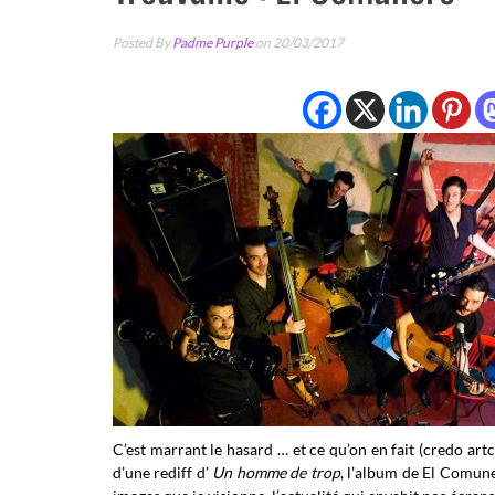
Posted By
Padme Purple
on 20/03/2017
C’est marrant le hasard … et ce qu’on en fait (credo artc
d’une rediff d’
Un homme de trop
, l’album de El Comun