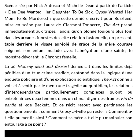
Scénarisée par Nick Antosca et Michelle Dean à partir de l’article
« Dee Dee Wanted Her Daughter To Be Sick, Gypsy Wanted Her
Mom To Be Murdered » que cette dernière écrivit pour Buzzfeed,
mise en scène par Laure de Clermont-Tonnerre,
The Act
prend
immédiatement aux tripes. Tandis qu’on plonge toujours plus loin
dans les arcanes funestes de cette relation fusionnelle, on pressent,
tapie derrière le visage auréolé de grâce de la mère courage
soignant son enfant malade avec l’abnégation d’une sainte, le
monstre dévorant, le Chronos femelle.
Là où
Mommy dead and dearest
demeurait dans les limites déjà
pénibles d’un true crime sordide, cantonné dans la logique d’une
enquête policière et d’une explication scientifique,
The Act
donne à
voir et à sentir par le menu une tragédie au quotidien, les relations
d’interdépendance particulièrement complexes qu’ont pu
entretenir ces deux femmes dans un climat digne des drames
Fin de
partie
et
e
de Beckett. Et ce récit résout avec pertinence les
questionnements : comment Gipsy a-t-elle pu rester ? Comment a-
t-elle pu mentir ainsi ? Comment sa mère a-t-elle pu manipuler son
entourage à ce point ?