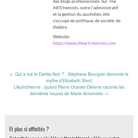
des blogs professionnels. Sur The
ARTchemists, outre l'administratif
et la gestion du quotidien, elle
s'occupe de politique, de société, de
théâtre.
Website:
https://www.theartchemists.com
Post
←
Qui a tué le Dahlia Noir ? : Stéphane Bourgoin démonte le
navigation
mythe d’Elizabeth Short
L’Autrichienne : quand Pierre Granier-Deferre raconte les
dernières heures de Marie-Antoinette
→
Et plus si affinités ?