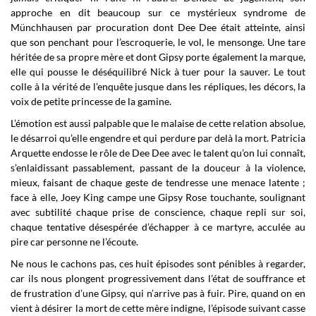
approche en dit beaucoup sur ce mystérieux syndrome de
Münchhausen par procuration dont Dee Dee était atteinte, ainsi
que son penchant pour l’escroquerie, le vol, le mensonge. Une tare
héritée de sa propre mère et dont Gipsy porte également la marque,
elle qui pousse le déséquilibré Nick à tuer pour la sauver. Le tout
colle à la vérité de l’enquête jusque dans les répliques, les décors, la
voix de petite princesse de la gamine.
L’émotion est aussi palpable que le malaise de cette relation absolue,
le désarroi qu’elle engendre et qui perdure par delà la mort. Patricia
Arquette endosse le rôle de Dee Dee avec le talent qu’on lui connaît,
s’enlaidissant passablement, passant de la douceur à la violence,
mieux, faisant de chaque geste de tendresse une menace latente ;
face à elle, Joey King campe une Gipsy Rose touchante, soulignant
avec subtilité chaque prise de conscience, chaque repli sur soi,
chaque tentative désespérée d’échapper à ce martyre, acculée au
pire car personne ne l’écoute.
Ne nous le cachons pas, ces huit épisodes sont pénibles à regarder,
car ils nous plongent progressivement dans l’état de souffrance et
de frustration d’une Gipsy, qui n’arrive pas à fuir. Pire, quand on en
vient à désirer la mort de cette mère indigne, l’épisode suivant casse