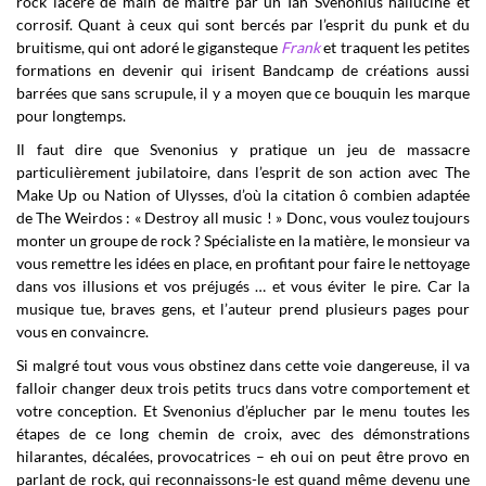
rock lacéré de main de maître par un Ian Svenonius halluciné et
corrosif. Quant à ceux qui sont bercés par l’esprit du punk et du
bruitisme, qui ont adoré le gigansteque
Frank
et traquent les petites
formations en devenir qui irisent Bandcamp de créations aussi
barrées que sans scrupule, il y a moyen que ce bouquin les marque
pour longtemps.
Il faut dire que Svenonius y pratique un jeu de massacre
particulièrement jubilatoire, dans l’esprit de son action avec The
Make Up ou Nation of Ulysses, d’où la citation ô combien adaptée
de The Weirdos : « Destroy all music ! » Donc, vous voulez toujours
monter un groupe de rock ? Spécialiste en la matière, le monsieur va
vous remettre les idées en place, en profitant pour faire le nettoyage
dans vos illusions et vos préjugés … et vous éviter le pire. Car la
musique tue, braves gens, et l’auteur prend plusieurs pages pour
vous en convaincre.
Si malgré tout vous vous obstinez dans cette voie dangereuse, il va
falloir changer deux trois petits trucs dans votre comportement et
votre conception. Et Svenonius d’éplucher par le menu toutes les
étapes de ce long chemin de croix, avec des démonstrations
hilarantes, décalées, provocatrices – eh oui on peut être provo en
parlant de rock, qui reconnaissons-le est quand même devenu une