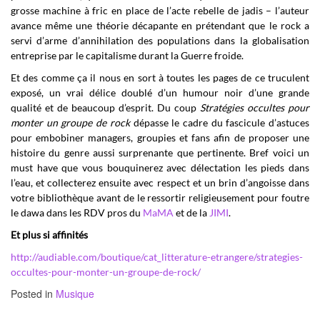
grosse machine à fric en place de l’acte rebelle de jadis – l’auteur
avance même une théorie décapante en prétendant que le rock a
servi d’arme d’annihilation des populations dans la globalisation
entreprise par le capitalisme durant la Guerre froide.
Et des comme ça il nous en sort à toutes les pages de ce truculent
exposé, un vrai délice doublé d’un humour noir d’une grande
qualité et de beaucoup d’esprit. Du coup
Stratégies occultes pour
monter un groupe de rock
dépasse le cadre du fascicule d’astuces
pour embobiner managers, groupies et fans afin de proposer une
histoire du genre aussi surprenante que pertinente. Bref voici un
must have que vous bouquinerez avec délectation les pieds dans
l’eau, et collecterez ensuite avec respect et un brin d’angoisse dans
votre bibliothèque avant de le ressortir religieusement pour foutre
le dawa dans les RDV pros du
MaMA
et de la
JIMI
.
Et plus si affinités
http://audiable.com/boutique/cat_litterature-etrangere/strategies-
occultes-pour-monter-un-groupe-de-rock/
Posted in
Musique