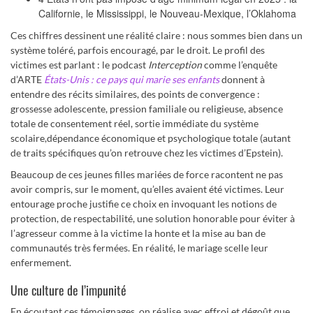
Californie, le Mississippi, le Nouveau-Mexique, l’Oklahoma
Ces chiffres dessinent une réalité claire : nous sommes bien dans un
système toléré, parfois encouragé, par le droit. Le profil des
victimes est parlant : le podcast
Interception
comme l’enquête
d’ARTE
États-Unis : ce pays qui marie ses enfants
donnent à
entendre des récits similaires, des points de convergence :
grossesse adolescente, pression familiale ou religieuse, absence
totale de consentement réel, sortie immédiate du système
scolaire,dépendance économique et psychologique totale (autant
de traits spécifiques qu’on retrouve chez les victimes d’Epstein).
Beaucoup de ces jeunes filles mariées de force racontent ne pas
avoir compris, sur le moment, qu’elles avaient été victimes. Leur
entourage proche justifie ce choix en invoquant les notions de
protection, de respectabilité, une solution honorable pour éviter à
l’agresseur comme à la victime la honte et la mise au ban de
communautés très fermées. En réalité, le mariage scelle leur
enfermement.
Une culture de l’impunité
En écoutant ces témoignages, on réalise avec effroi et dégoût que