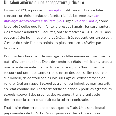
Un tabou américain, une échappatoire judiciaire
En mars 2023, le podcast
Interception
, diffusé sur France Inter,
consacre un épisode glaçant à cette réalité. Le reportage
Les
mariages des mineures aux États-Unis
, signé
Valérie Cantié
, donne
la parole à celles que l’on n’entend presque jamais : les survivantes.
Ces femmes aujourd’hui adultes, ont été mariées à 13, 14 ou 15 ans,
souvent à des hommes bien plus âgés, … très souvent leur agresseur.
C’est là du reste l’un des points les plus troublants révélés par
l’enquête.
Pour parler clairement, le mariage des filles mineures constitue un
outil d’évitement pénal. Dans de nombreux états américains, jusqu’à
une période récente — et parfois encore aujourd’hui — c’est un
recours qui permet d’annuler ou d’éviter des poursuites pour viol
sur mineur, de contourner les lois sur l’âge du consentement, de
rendre légal un rapport sexuel autrement criminel. Le mariage agit
en l’état comme une « carte de sortie de prison » pour les agresseurs
sexuels (souvent des proches des victimes), transférant cette
dernière de la sphère judiciaire à la sphère conjugale.
Faut-il s’en étonner quand on sait que les États-Unis sont le seul
pays membre de l’ONU à n’avoir jamais ratifié la Convention