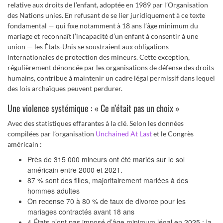
relative aux droits de l’enfant, adoptée en 1989 par l’Organisation
des Nations unies. En refusant de se lier juridiquement à ce texte
fondamental — qui fixe notamment à 18 ans l’âge minimum du
mariage et reconnaît l’incapacité d’un enfant à consentir à une
union — les États-Unis se soustraient aux obligations
internationales de protection des mineurs. Cette exception,
régulièrement dénoncée par les organisations de défense des droits
humains, contribue à maintenir un cadre légal permissif dans lequel
des lois archaïques peuvent perdurer.
Une violence systémique : « Ce n’était pas un choix »
Avec des statistiques effarantes à la clé. Selon les données
compilées par l’organisation
Unchained At Last
et le Congrès
américain :
Près de 315 000 mineurs ont été mariés sur le sol
américain entre 2000 et 2021.
87 % sont des filles, majoritairement mariées à des
hommes adultes
On recense 70 à 80 % de taux de divorce pour les
mariages contractés avant 18 ans
4 États n’ont pas imposé d’âge minimum légal en 2025 : la