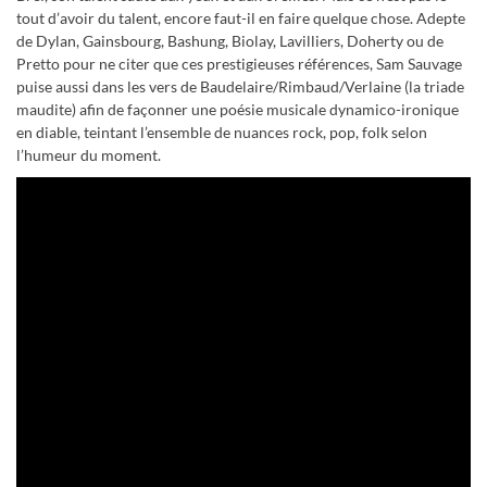
tout d’avoir du talent, encore faut-il en faire quelque chose. Adepte
de Dylan, Gainsbourg, Bashung, Biolay, Lavilliers, Doherty ou de
Pretto pour ne citer que ces prestigieuses références, Sam Sauvage
puise aussi dans les vers de Baudelaire/Rimbaud/Verlaine (la triade
maudite) afin de façonner une poésie musicale dynamico-ironique
en diable, teintant l’ensemble de nuances rock, pop, folk selon
l’humeur du moment.