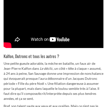
Kalfon, Dutronc et tous les autres ?
Une petite gueule adorable, la mèche en bataille, un faux air de
Jean-Pierre Kalfon dans
Le déclic
, un côté « tête à claque » assumé,
à 24 ans à peine, San Sauvage donne une impression de nonchalance
qui évoquerait presque l’aura débonnaire d’un Jacques Dutronc
période « Fille du père Noël ». Une filiation dangereuse à assumer
pour la plupart, mais dans laquelle le loulou semble très à l’aise. Il
faut dire qu’il compose/écrit/interprète depuis ses plus tendres
années, et ça se sent.
Bref, son talent saute aux yeux et aux oreilles. Mais ce n’est pas le