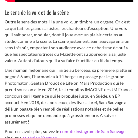
Le sens de la voix et de la scène
Outre le sens des mots, il a une voix, un timbre, un organe. Or c’est
ce qui fait les grands artistes, les chanteurs d’exception. Une voix
qu’il sait poser, moduler, dont il joue avec un plaisir certains au
studio comme à la scène. La scène justement. Sam Sauvage en a un
sens très sûr, emportant son audience avec ce « charisme de ouf »
que les spectateurs/trices du Mazette ont su apprécier à sa juste
valeur. Autant d’atouts qu’il a su faire fructifier au fil du temps.
Une maman mélomane qui l’initie au berceau, sa première gratte en
pogne à 6 ans, l’harmonica à 14 berge, un passage par le groupe
Photomaton, Gaétan Drouot de Life on Mars Production qui le
prend sous son aile en 2016, les tremplins IMAGINE des JM France,
concours qu’il gagne ce qui le propulse jusqu’en Suède, un EP
accouché en 2018, des morceaux, des lives… bref, Sam Sauvage a
déjà un bagage bien rempli de réalisations notables et de belles
promesses et qui ne demande qu’à grossir encore. A suivre
assurément !
Pour en savoir plus, suivez le
compte Instagram de Sam Sauvage
ainsi que
sa chaîne Youtube
.