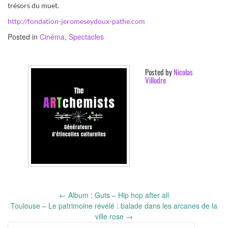
trésors du muet.
http://fondation-jeromeseydoux-pathe.com
Posted in
Cinéma
,
Spectacles
Posted by
Nicolas
Villodre
Post
←
Album : Guts – Hip hop after all
navigation
Toulouse – Le patrimoine révélé : balade dans les arcanes de la
ville rose
→