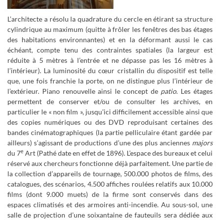
L’architecte a résolu la quadrature du cercle en étirant sa structure
cylindrique au maximum (quitte à frôler les fenêtres des bas étages
des habitations environnantes) et en la déformant aussi le cas
échéant, compte tenu des contraintes spatiales (la largeur est
réduite à 5 mètres à l’entrée et ne dépasse pas les 16 mètres à
l’intérieur). La luminosité du cœur cristallin du dispositif est telle
que, une fois franchie la porte, on ne distingue plus l’intérieur de
l’extérieur. Piano renouvelle ainsi le concept de
patio
. Les étages
permettent de conserver et/ou de consulter les archives, en
particulier le « non film », jusqu’ici difficilement accessible ainsi que
des copies numériques ou des DVD reproduisant certaines des
bandes cinématographiques (la partie pelliculaire étant gardée par
ailleurs) s’agissant de productions d’une des plus anciennes
majors
e
du 7
Art (Pathé date en effet de 1896). L’espace des bureaux et celui
réservé aux chercheurs fonctionne déjà parfaitement. Une partie de
la collection d’appareils de tournage, 500.000 photos de films, des
catalogues, des scénarios, 4.500 affiches roulées relatifs aux 10.000
films (dont 9.000 muets) de la firme sont conservés dans des
espaces climatisés et des armoires anti-incendie. Au sous-sol, une
salle de projection d’une soixantaine de fauteuils sera dédiée aux