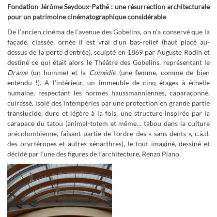
Fondation Jérôme Seydoux-Pathé : une résurrection architecturale
pour un patrimoine cinématographique considérable
De l’ancien cinéma de l’avenue des Gobelins, on n’a conservé que la
façade, classée, ornée il est vrai d’un bas-relief (haut placé au-
dessus de la porte d’entrée), sculpté en 1869 par Auguste Rodin et
destiné ce qui était alors le Théâtre des Gobelins, représentant le
Drame
(un homme) et la
Comédie
(une femme, comme de bien
entendu !). A l’intérieur, un immeuble de cinq étages à échelle
humaine, respectant les normes haussmanniennes, caparaçonné,
cuirassé, isolé des intempéries par une protection en grande partie
translucide, dure et légère à la fois, une structure inspirée par la
carapace du tatou (animal-totem et même… tabou dans la culture
précolombienne, faisant partie de l’ordre des « sans dents », c.à.d.
des oryctéropes et autres xénarthres), le tout imaginé, dessiné et
décidé par l’une des figures de l’architecture, Renzo Piano.