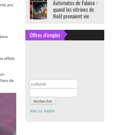
Automates de Falaise :
ante ans
quand les vitrines de
Noël prenaient vie
Offres d’emploi
 jeux
s effets
 un
 fans de
Recherche!
Jobs by
J
oo
ble