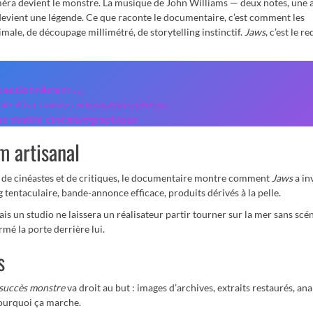
 caméra devient le monstre. La musique de John Williams — deux notes, une 
devient une légende. Ce que raconte le documentaire, c’est comment les
male, de découpage millimétré, de storytelling instinctif.
Jaws
, c’est le r
, passionnément …
himie d’un succès cinématographique
e rivalité cinématographique
m artisanal
ns, de cinéastes et de critiques, le documentaire montre comment
Jaws
a in
 tentaculaire, bande-annonce efficace, produits dérivés à la pelle.
amais un studio ne laissera un réalisateur partir tourner sur la mer sans scé
rmé la porte derrière lui.
s
 succès monstre
va droit au but : images d’archives, extraits restaurés, ana
 pourquoi ça marche.