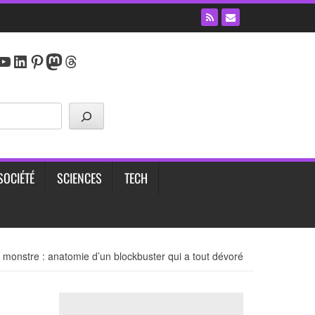
y
agram
cebook
YouTube
LinkedIn
Pinterest
Mastodon
Threads
SOCIÉTÉ
SCIENCES
TECH
 monstre : anatomie d’un blockbuster qui a tout dévoré