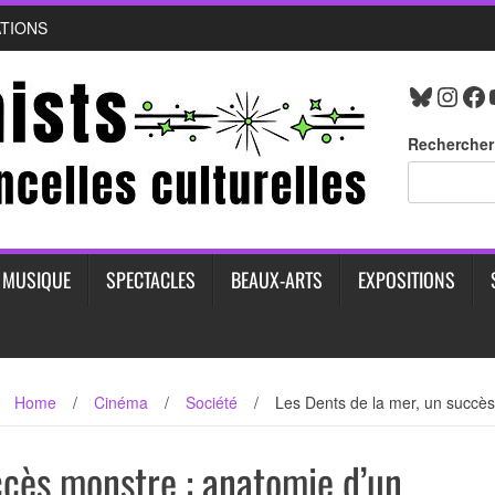
ATIONS
Bluesk
Inst
Fa
Rechercher
MUSIQUE
SPECTACLES
BEAUX-ARTS
EXPOSITIONS
Home
/
Cinéma
/
Société
/
Les Dents de la mer, un succès
ccès monstre : anatomie d’un