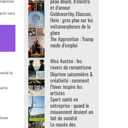
peau douce, d’electro
angoisse
et d’amour
Goldsworthy, Eliasson,
equin sans
Hein : gros plan sur les
métamorphoses de la
glace
The Apprentice : Trump
mode d’emploi
Miss Austen : les
revers du romantisme
Déprime saisonnière &
venté le
créativité : comment
l’hiver inspire les
nario
artistes
Sport santé en
entreprise : quand le
mouvement devient un
fait de société
lyses
Le musée des