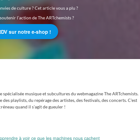
nvies de culture ? Cet article vous a plu ?
soutenir l’action de The ARTchemists ?
RDV sur notre e-shop !
e spécialisée musique et subcultures du webmagazine The ARTchemists.
des playlists, du repérage des artistes, des festivals, des concerts. C'est
réneau quand il s'agit de gueuler !
apprendre à voir ce que les machines nous cachent