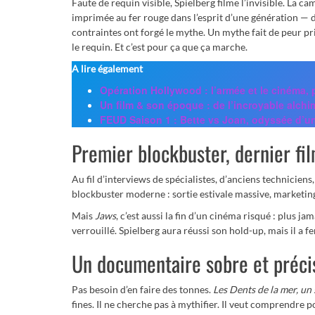
Faute de requin visible, Spielberg filme l’invisible. La
imprimée au fer rouge dans l’esprit d’une génération — 
contraintes ont forgé le mythe. Un mythe fait de peur pri
le requin. Et c’est pour ça que ça marche.
A lire également
Opération Hollywood : l’armée et le cinéma
Un film & son époque : de l’incroyable alc
FEUD Saison 1 : Bette vs Joan, odyssée d’un
Premier blockbuster, dernier fil
Au fil d’interviews de spécialistes, d’anciens technicie
blockbuster moderne : sortie estivale massive, marketing
Mais
Jaws
, c’est aussi la fin d’un cinéma risqué : plus j
verrouillé. Spielberg aura réussi son hold-up, mais il a fe
Un documentaire sobre et préci
Pas besoin d’en faire des tonnes.
Les Dents de la mer, un
fines. Il ne cherche pas à mythifier. Il veut comprendre