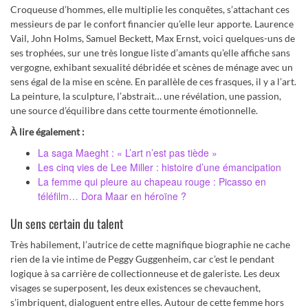
Croqueuse d’hommes, elle multiplie les conquêtes, s’attachant ces
messieurs de par le confort financier qu’elle leur apporte. Laurence
Vail, John Holms, Samuel Beckett, Max Ernst, voici quelques-uns de
ses trophées, sur une très longue liste d’amants qu’elle affiche sans
vergogne, exhibant sexualité débridée et scènes de ménage avec un
sens égal de la mise en scène. En parallèle de ces frasques, il y a l’art.
La peinture, la sculpture, l’abstrait… une révélation, une passion,
une source d’équilibre dans cette tourmente émotionnelle.
À lire également :
La saga Maeght : « L’art n’est pas tiède »
Les cinq vies de Lee Miller : histoire d’une émancipation
La femme qui pleure au chapeau rouge : Picasso en
téléfilm… Dora Maar en héroïne ?
Un sens certain du talent
Très habilement, l’autrice de cette magnifique biographie ne cache
rien de la vie intime de Peggy Guggenheim, car c’est le pendant
logique à sa carrière de collectionneuse et de galeriste. Les deux
visages se superposent, les deux existences se chevauchent,
s’imbriquent, dialoguent entre elles. Autour de cette femme hors