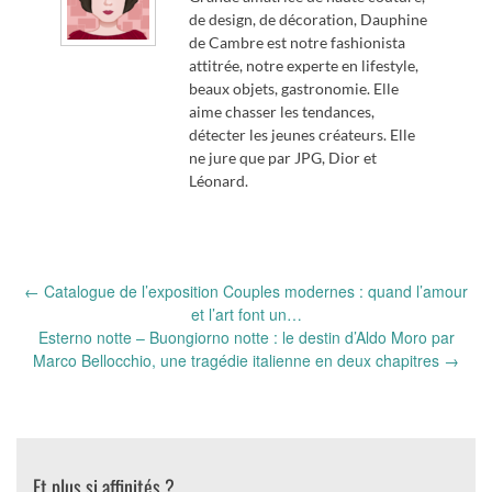
de design, de décoration, Dauphine
de Cambre est notre fashionista
attitrée, notre experte en lifestyle,
beaux objets, gastronomie. Elle
aime chasser les tendances,
détecter les jeunes créateurs. Elle
ne jure que par JPG, Dior et
Léonard.
Post
←
Catalogue de l’exposition Couples modernes : quand l’amour
navigation
et l’art font un…
Esterno notte – Buongiorno notte : le destin d’Aldo Moro par
Marco Bellocchio, une tragédie italienne en deux chapitres
→
Et plus si affinités ?