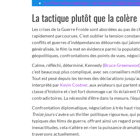
Le Pont des espions : la Guerre Froide en n
La tactique plutôt que la colère
Les crises de la Guerre Froide sont abordées au pas de c
rapidement parcourues. C’est oublier la tension constant
conflits et guerres d’indépendances détournés qui jalo
généralisée, le film la met en évidence parmi la populat
géopolitiques, confrontations des points de vues, négociat
Calme, réfléchi, déterminé, Kennedy (
Bruce Greenwood
c’est beaucoup plus compliqué, avec ses conseillers milita
Tout est pesé depuis les termes des déclarations jusqu’a
interprété par
Kevin Costner
, aux aviateurs qui partent
classe d’histoire et c’est fort dommage car ils éclairent l
contradictoires. La nécessité d’être dans la mesure, l’équil
Confrontation diplomatique, négociation à très haut risqu
Treize jours
s’avère un thriller politique rigoureux, qui p
typiques des films de guerre, offrant ainsi un regard pres
inexactitudes, cela n’altère en rien la puissance dramatiq
traversons actuellement.