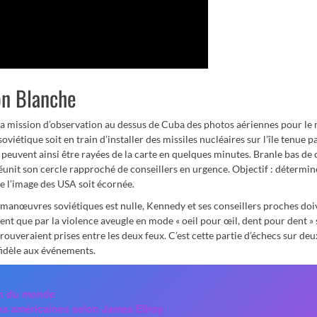
on Blanche
a mission d’observation au dessus de Cuba des photos aériennes pour le
oviétique soit en train d’installer des missiles nucléaires sur l’île tenue p
 peuvent ainsi être rayées de la carte en quelques minutes. Branle bas de
éunit son cercle rapproché de conseillers en urgence. Objectif : détermin
ue l’image des USA soit écornée.
es manœuvres soviétiques est nulle, Kennedy et ses conseillers proches doi
ent que par la violence aveugle en mode « oeil pour œil, dent pour dent »
trouveraient prises entre les deux feux. C’est cette partie d’échecs sur deu
 fidèle aux événements.
in du monde
ns américaines selon James Ellroy