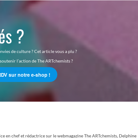
tés ?
nvies de culture ? Cet article vous a plu ?
soutenir l’action de The ARTchemists ?
RDV sur notre e-shop !
rice en chef et rédactrice sur le webmagazine The ARTchemists, Delphine