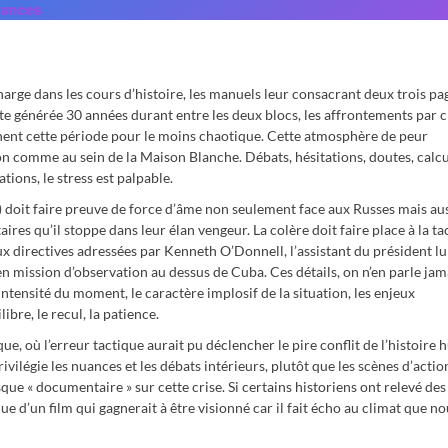
uances
harge dans les cours d’histoire, les manuels leur consacrant deux trois pa
e générée 30 années durant entre les deux blocs, les affrontements par c
nnent cette période pour le moins chaotique. Cette atmosphère de peur
ion comme au sein de la Maison Blanche. Débats, hésitations, doutes, calcu
ions, le stress est palpable.
) doit faire preuve de force d’âme non seulement face aux Russes mais aus
ires qu’il stoppe dans leur élan vengeur. La colère doit faire place à la ta
ux directives adressées par Kenneth O’Donnell, l’assistant du président 
 en mission d’observation au dessus de Cuba. Ces détails, on n’en parle jam
’intensité du moment, le caractère implosif de la situation, les enjeux
ibre, le recul, la patience.
e, où l’erreur tactique aurait pu déclencher le pire conflit de l’histoire 
rivilégie les nuances et les débats intérieurs, plutôt que les scènes d’actio
que « documentaire » sur cette crise. Si certains historiens ont relevé des
ue d’un film qui gagnerait à être visionné car il fait écho au climat que n