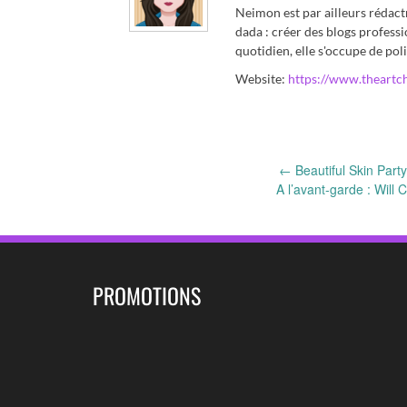
Neimon est par ailleurs rédact
dada : créer des blogs professi
quotidien, elle s'occupe de poli
Website:
https://www.theartc
Post
←
Beautiful Skin Party 
A l’avant-garde : Will 
navigation
PROMOTIONS