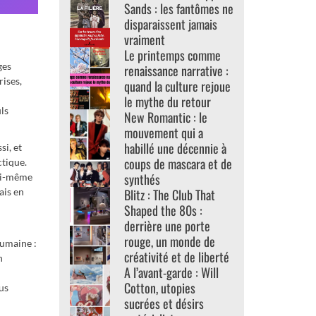
Sands : les fantômes ne
disparaissent jamais
vraiment
Le printemps comme
ges
renaissance narrative :
rises,
quand la culture rejoue
le mythe du retour
ls
New Romantic : le
mouvement qui a
habillé une décennie à
si, et
coups de mascara et de
ctique.
synthés
lui-même
Blitz : The Club That
ais en
Shaped the 80s :
derrière une porte
rouge, un monde de
humaine :
créativité et de liberté
n
A l’avant-garde : Will
Cotton, utopies
ous
sucrées et désirs