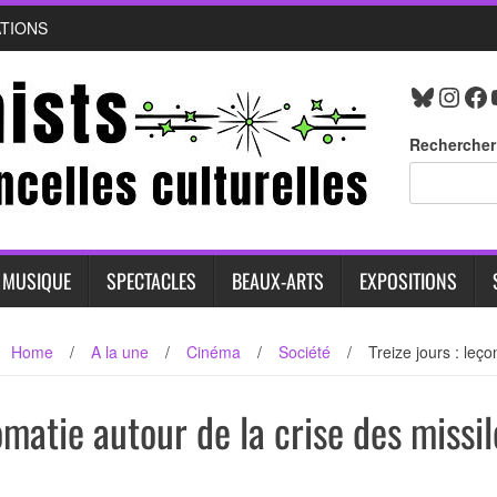
ATIONS
Bluesk
Inst
Fa
Rechercher
MUSIQUE
SPECTACLES
BEAUX-ARTS
EXPOSITIONS
Home
/
A la une
/
Cinéma
/
Société
/
Treize jours : leç
lomatie autour de la crise des missil