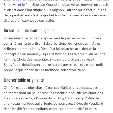
Shelley… et le film
Schreck
. Quand on observe ses œuvres, on se sait
si on est dans l’horrifique ou le mignon, l’atroce ou le féérique. Les
deux peut-être et c’est ce qui fait tout le charme de ces accessoires
dignes d’un cabinet de curiosités.
Du fait main, du haut de gamme
Un monde d’heroic fantaisy derrière lequel se cachent un travail
acharné, un geste artisanal de précision, l’exigence des maîtres
relieurs du temps jadis. Rien n’est laissé au hasard, depuis la
conception du modèle jusqu’à sa finition. Du fait main, du haut de
gamme. Choix des matériaux, rigueur du processus créatif,
Suetyfiddle détaille son approche reel après reel, et c’est un petit
bonheur que de scruter sa méthode, son savoir-faire.
Une véritable originalité
On n’en est que plus charmé par ces réalisations uniques, ces
chimères dont on peut presque ressentir le souffle, les émotions.
Des objets vivants, à l’image du Sorting Hat d’
Harry Potter
, le
choixpeau magique qui oriente les nouveaux élèves de Poudlard
dans les différentes sections selon leur personnalité et leurs