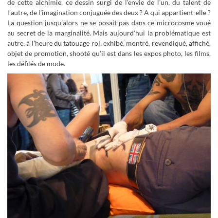
de cette alchimie, ce dessin surgi de l’envie de l’un, du talent de
l’autre, de l’imagination conjuguée des deux ? A qui appartient-elle ?
La question jusqu’alors ne se posait pas dans ce microcosme voué
au secret de la marginalité. Mais aujourd’hui la problématique est
autre, à l’heure du tatouage roi, exhibé, montré, revendiqué, affiché,
objet de promotion, shooté qu’il est dans les expos photo, les films,
les défilés de mode.