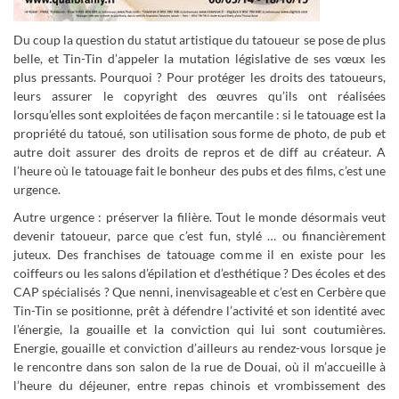
Du coup la question du statut artistique du tatoueur se pose de plus
belle, et Tin-Tin d’appeler la mutation législative de ses vœux les
plus pressants. Pourquoi ? Pour protéger les droits des tatoueurs,
leurs assurer le copyright des œuvres qu’ils ont réalisées
lorsqu’elles sont exploitées de façon mercantile : si le tatouage est la
propriété du tatoué, son utilisation sous forme de photo, de pub et
autre doit assurer des droits de repros et de diff au créateur. A
l’heure où le tatouage fait le bonheur des pubs et des films, c’est une
urgence.
Autre urgence : préserver la filière. Tout le monde désormais veut
devenir tatoueur, parce que c’est fun, stylé … ou financièrement
juteux. Des franchises de tatouage comme il en existe pour les
coiffeurs ou les salons d’épilation et d’esthétique ? Des écoles et des
CAP spécialisés ? Que nenni, inenvisageable et c’est en Cerbère que
Tin-Tin se positionne, prêt à défendre l’activité et son identité avec
l’énergie, la gouaille et la conviction qui lui sont coutumières.
Energie, gouaille et conviction d’ailleurs au rendez-vous lorsque je
le rencontre dans son salon de la rue de Douai, où il m’accueille à
l’heure du déjeuner, entre repas chinois et vrombissement des