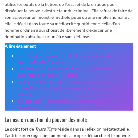
utilise les outils de la fiction, de l’essai et de la critique pour
disséquer le pouvoir destructeur du criminel. Elle refuse de faire de
son agresseur un monstre mythologique ou une simple anomalie :
elle le décrit dans toute sa médiocrité quotidienne, celle d’un
homme ordinaire qui choisit délibérément d’exercer une
domination absolue sur un être sans défense.
A lire également
« La Familia grande » – Camille Kouchner : briser le
sanctuaire de l’inceste
Les Hommes de la rue du Bac – Willy Le Devin :
autopsie d’un tabou français
Le Consentement : de l’emprise à la prise de
conscience, « prendre le chasseur à son propre
piège »
Eva Ionesco – Innocence : Alice au pays des
tourments
La mise en question du pouvoir des mots
Le point fort de
Triste Tigre
réside dans sa réflexion métatextuelle.
L’autrice interroge constamment sa propre démarche et le pouvoir