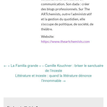
communication. Son dada : créer
des blogs professionnels. Sur The
ARTchemists, outre l'administratif
et la gestion du quotidien, elle
s'occupe de politique, de société, de
théâtre.
Website:
https://www.theartchemists.com
Post
←
« La Familia grande » – Camille Kouchner : briser le sanctuaire
navigation
de l’inceste
Littérature et inceste : quand la littérature dénonce
l’innommable
→