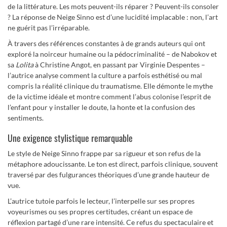
de la littérature. Les mots peuvent-ils réparer ? Peuvent-ils consoler
? La réponse de Neige Sinno est d’une lucidité implacable : non, l’art
ne guérit pas l’irréparable.
À travers des références constantes à de grands auteurs qui ont
exploré la noirceur humaine ou la pédocriminalité – de Nabokov et
sa
Lolita
à Christine Angot, en passant par Virginie Despentes –
l’autrice analyse comment la culture a parfois esthétisé ou mal
compris la réalité clinique du traumatisme. Elle démonte le mythe
de la victime idéale et montre comment l’abus colonise l’esprit de
l’enfant pour y installer le doute, la honte et la confusion des
sentiments.
Une exigence stylistique remarquable
Le style de Neige Sinno frappe par sa rigueur et son refus de la
métaphore adoucissante. Le ton est direct, parfois clinique, souvent
traversé par des fulgurances théoriques d’une grande hauteur de
vue.
L’autrice tutoie parfois le lecteur, l’interpelle sur ses propres
voyeurismes ou ses propres certitudes, créant un espace de
réflexion partagé d’une rare intensité. Ce refus du spectaculaire et