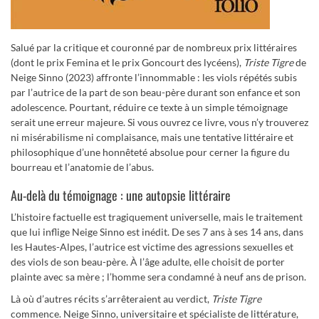
Salué par la critique et couronné par de nombreux prix littéraires
(dont le prix Femina et le prix Goncourt des lycéens),
Triste Tigre
de
Neige Sinno (2023) affronte l’innommable : les viols répétés subis
par l’autrice de la part de son beau-père durant son enfance et son
adolescence. Pourtant, réduire ce texte à un simple témoignage
serait une erreur majeure. Si vous ouvrez ce livre, vous n’y trouverez
ni misérabilisme ni complaisance, mais une tentative littéraire et
philosophique d’une honnêteté absolue pour cerner la figure du
bourreau et l’anatomie de l’abus.
Au-delà du témoignage : une autopsie littéraire
L’histoire factuelle est tragiquement universelle, mais le traitement
que lui inflige Neige Sinno est inédit. De ses 7 ans à ses 14 ans, dans
les Hautes-Alpes, l’autrice est victime des agressions sexuelles et
des viols de son beau-père. À l’âge adulte, elle choisit de porter
plainte avec sa mère ; l’homme sera condamné à neuf ans de prison.
Là où d’autres récits s’arrêteraient au verdict,
Triste Tigre
commence. Neige Sinno, universitaire et spécialiste de littérature,