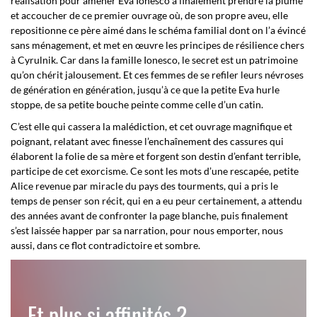
réalisation pour amener Eva Ionesco à finalement prendre la plume
et accoucher de ce premier ouvrage où, de son propre aveu, elle
repositionne ce père aimé dans le schéma familial dont on l’a évincé
sans ménagement, et met en œuvre les principes de résilience chers
à Cyrulnik. Car dans la famille Ionesco, le secret est un patrimoine
qu’on chérit jalousement. Et ces femmes de se refiler leurs névroses
de génération en génération, jusqu’à ce que la petite Eva hurle
stoppe, de sa petite bouche peinte comme celle d’un catin.
C’est elle qui cassera la malédiction, et cet ouvrage magnifique et
poignant, relatant avec finesse l’enchaînement des cassures qui
élaborent la folie de sa mère et forgent son destin d’enfant terrible,
participe de cet exorcisme. Ce sont les mots d’une rescapée, petite
Alice revenue par miracle du pays des tourments, qui a pris le
temps de penser son récit, qui en a eu peur certainement, a attendu
des années avant de confronter la page blanche, puis finalement
s’est laissée happer par sa narration, pour nous emporter, nous
aussi, dans ce flot contradictoire et sombre.
Et plus si affinités ?