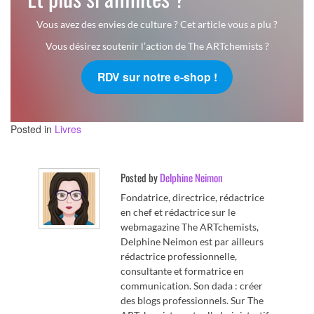
Vous avez des envies de culture ? Cet article vous a plu ?
Vous désirez soutenir l’action de The ARTchemists ?
RDV sur notre e-shop !
Posted in
Livres
Posted by
Delphine Neimon
Fondatrice, directrice, rédactrice
en chef et rédactrice sur le
webmagazine The ARTchemists,
Delphine Neimon est par ailleurs
rédactrice professionnelle,
consultante et formatrice en
communication. Son dada : créer
des blogs professionnels. Sur The