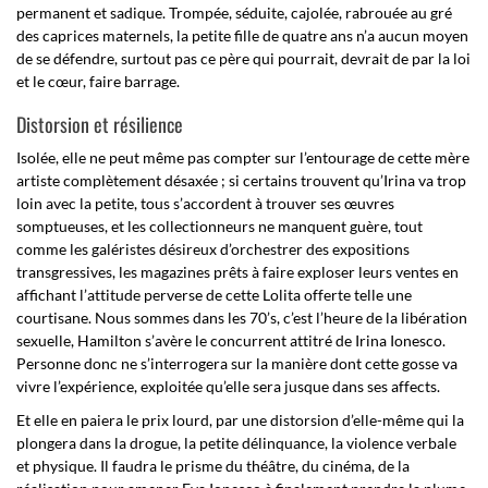
permanent et sadique. Trompée, séduite, cajolée, rabrouée au gré
des caprices maternels, la petite fille de quatre ans n’a aucun moyen
de se défendre, surtout pas ce père qui pourrait, devrait de par la loi
et le cœur, faire barrage.
Distorsion et résilience
Isolée, elle ne peut même pas compter sur l’entourage de cette mère
artiste complètement désaxée ; si certains trouvent qu’Irina va trop
loin avec la petite, tous s’accordent à trouver ses œuvres
somptueuses, et les collectionneurs ne manquent guère, tout
comme les galéristes désireux d’orchestrer des expositions
transgressives, les magazines prêts à faire exploser leurs ventes en
affichant l’attitude perverse de cette Lolita offerte telle une
courtisane. Nous sommes dans les 70’s, c’est l’heure de la libération
sexuelle, Hamilton s’avère le concurrent attitré de Irina Ionesco.
Personne donc ne s’interrogera sur la manière dont cette gosse va
vivre l’expérience, exploitée qu’elle sera jusque dans ses affects.
Et elle en paiera le prix lourd, par une distorsion d’elle-même qui la
plongera dans la drogue, la petite délinquance, la violence verbale
et physique. Il faudra le prisme du théâtre, du cinéma, de la