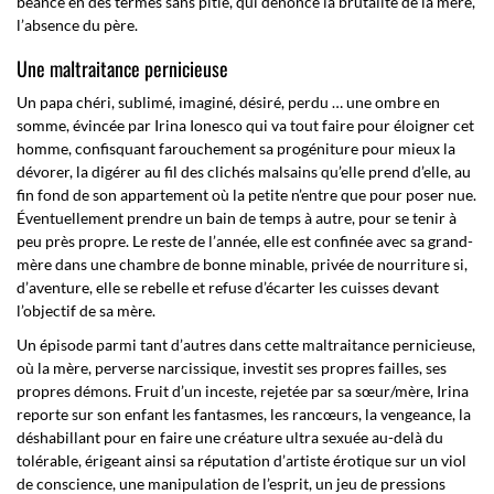
béance en des termes sans pitié, qui dénonce la brutalité de la mère,
l’absence du père.
Une maltraitance pernicieuse
Un papa chéri, sublimé, imaginé, désiré, perdu … une ombre en
somme, évincée par Irina Ionesco qui va tout faire pour éloigner cet
homme, confisquant farouchement sa progéniture pour mieux la
dévorer, la digérer au fil des clichés malsains qu’elle prend d’elle, au
fin fond de son appartement où la petite n’entre que pour poser nue.
Éventuellement prendre un bain de temps à autre, pour se tenir à
peu près propre. Le reste de l’année, elle est confinée avec sa grand-
mère dans une chambre de bonne minable, privée de nourriture si,
d’aventure, elle se rebelle et refuse d’écarter les cuisses devant
l’objectif de sa mère.
Un épisode parmi tant d’autres dans cette maltraitance pernicieuse,
où la mère, perverse narcissique, investit ses propres failles, ses
propres démons. Fruit d’un inceste, rejetée par sa sœur/mère, Irina
reporte sur son enfant les fantasmes, les rancœurs, la vengeance, la
déshabillant pour en faire une créature ultra sexuée au-delà du
tolérable, érigeant ainsi sa réputation d’artiste érotique sur un viol
de conscience, une manipulation de l’esprit, un jeu de pressions