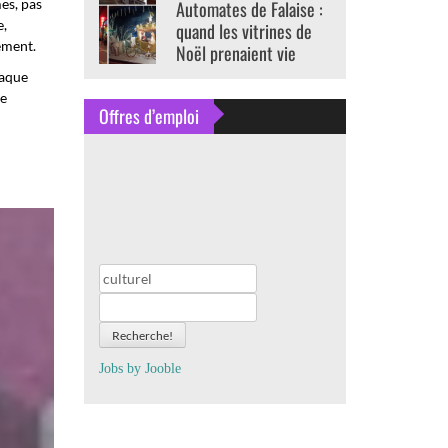
es, pas
Automates de Falaise :
e,
quand les vitrines de
ement.
Noël prenaient vie
haque
de
Offres d’emploi
Recherche!
Jobs by
J
oo
ble