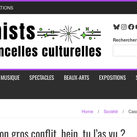
ATIONS
Bluesk
Inst
Fa
Rechercher
MUSIQUE
SPECTACLES
BEAUX-ARTS
EXPOSITIONS
Home
/
Société
/
Casu
on gros conflit, hein, tu l’as vu ?