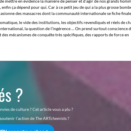
 de mettre en évidence la manière de penser et d’agir de nos grands homm
t, enfin ça dépend pour qui. Car à ce petit jeu de qui a la plus grosse bomb
 occasionne des massacres dont la communauté internationale se fiche final
omatique, le vide des institutions, les objectifs revendiqués et réels de c
t international, la question de l’ingérence … On prend surtout conscience 
ait des mécanismes de conquête très spécifiques, des rapports de force en
tés ?
nvies de culture ? Cet article vous a plu ?
soutenir l’action de The ARTchemists ?