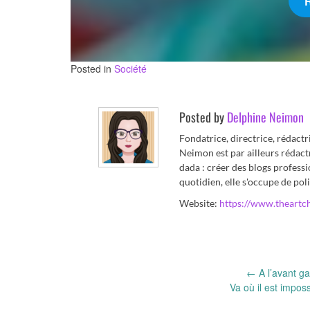
Posted in
Société
Posted by
Delphine Neimon
Fondatrice, directrice, rédact
Neimon est par ailleurs rédact
dada : créer des blogs professi
quotidien, elle s'occupe de poli
Website:
https://www.theartc
Post
←
A l’avant g
Va où il est impos
navigation