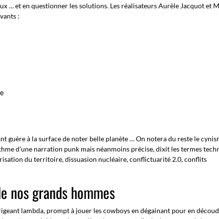
eux … et en questionner les solutions. Les réalisateurs Aurèle Jacquot et 
vants :
re
ant guère à la surface de noter belle planète … On notera du reste le cynis
e rythme d’une narration punk mais néanmoins précise, dixit les termes tech
isation du territoire, dissuasion nucléaire, conflictuarité 2.0, conflits
 de nos grands hommes
dirigeant lambda, prompt à jouer les cowboys en dégainant pour en décou