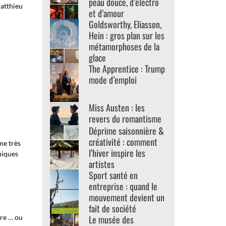
peau douce, d’electro
Matthieu
et d’amour
Goldsworthy, Eliasson,
Hein : gros plan sur les
métamorphoses de la
glace
The Apprentice : Trump
mode d’emploi
Miss Austen : les
revers du romantisme
Déprime saisonnière &
créativité : comment
me très
l’hiver inspire les
niques
artistes
Sport santé en
entreprise : quand le
mouvement devient un
fait de société
Le musée des
dre … ou