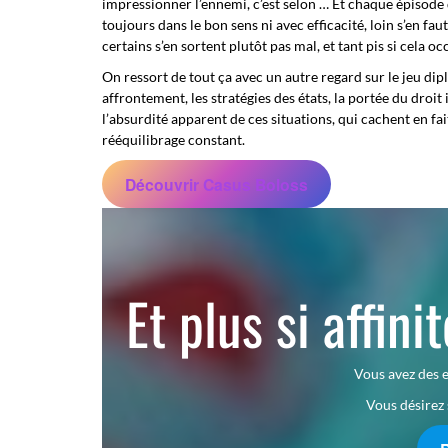
impressionner l’ennemi, c’est selon … Et chaque épisode
toujours dans le bon sens ni avec efficacité, loin s’en fau
certains s’en sortent plutôt pas mal, et tant pis si cela
On ressort de tout ça avec un autre regard sur le jeu dipl
affrontement, les stratégies des états, la portée du droi
l’absurdité apparent de ces situations, qui cachent en f
rééquilibrage constant.
Découvrir Casus Boloss
Et plus si affini
Vous avez des e
Vous désirez 