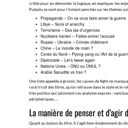
crible pour en démonter la logique, en expliquer les enj
Putzolu se sont pour l’instant penchés sur les thèmes sui
Propagande – On va vous faire aimer la guerre
Libye – Sons of anarchy
Terrorisme – Des tas d’urgences
Nucléaire iranien – Faites entrer l’accusé
Russie – Ukraine – Crimée châtiment
Chine – Le monde de main ?
Corée du Nord – Pyong-yang ou l’Art de la guer
Diplomatie – Let’s tweet again
Nations Unies – ONU ou ONUL ?
Arabie Saoudite vs Iran ?
Une liste appelée à grossir, les causes de fight ne manqu
rock’n’roll des titres, qu’on retrouve dans le style et l
très pointus qui jalonnent ces analyses express : sanctuar
périphériques …
La manière de penser et d’agir
Quant au boloss du titre, il s’agit bien évidemment du 