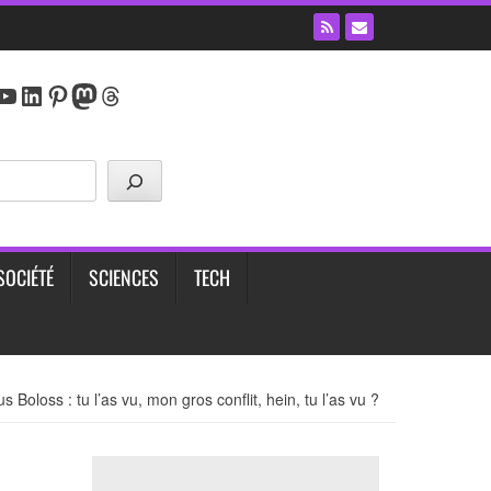
y
agram
cebook
YouTube
LinkedIn
Pinterest
Mastodon
Threads
SOCIÉTÉ
SCIENCES
TECH
s Boloss : tu l’as vu, mon gros conflit, hein, tu l’as vu ?