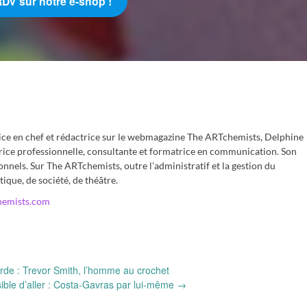
RDV sur notre e-shop !
rice en chef et rédactrice sur le webmagazine The ARTchemists, Delphine
rice professionnelle, consultante et formatrice en communication. Son
onnels. Sur The ARTchemists, outre l'administratif et la gestion du
tique, de société, de théâtre.
hemists.com
arde : Trevor Smith, l’homme au crochet
sible d’aller : Costa-Gavras par lui-même
→