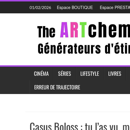
Skip
Espace BOUTIQUE
Espace PREST
01/02/2026
to
content
CINÉMA
SÉRIES
LIFESTYLE
LIVRES
ERREUR DE TRAJECTOIRE
Casus Boloss : tu l’as vu, m