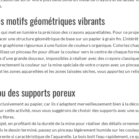
n.
es motifs géométriques vibrants
 qui met en lumière la précision des crayons aquarellables. Pour ce proje
acer une structure géométrique de base sur un papier à grain fin. L’intérêt
’un graphisme rigoureux à une fusion de couleurs organique. Coloriez cha
ilisez un pinceau fin pour diluer la couleur vers le centre de chaque forme
 d’une grande douceur, impossibles à réaliser avec des crayons classique
irectement la couleur sur la mine spéciale de votre crayon avec un pince
 les zones aquarellées et les zones laissées sèches, vous apportez un relie
ou des supports poreux
exclusivement au papier, car ils s’adaptent merveilleusement bien à la déc
ur cette activité, nous vous suggérons de choisir des supports avec une s
s fibres.
et, en profitant de la dureté de la mine pour réaliser des détails orneme
is le dessin terminé, passez un pinceau légèrement humide sur les couleu
rente si caractéristique de l’aquarelle. Le bois boit l’eau rapidement, ce q