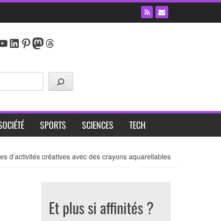
y
agram
cebook
YouTube
LinkedIn
Pinterest
Mastodon
Threads
SOCIÉTÉ
SPORTS
SCIENCES
TECH
ées d’activités créatives avec des crayons aquarellables
Et plus si affinités ?