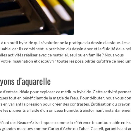
ce à un outil hybride qui révolutionne la pratique du dessin classique. Les 
ble, car ils combinent la précision du dessin à sec et la fluidité de la pe
les activités réaliser avec ce matériel, seul ou en famille ? Nous vous
votre imagination et découvrir toutes les possibilités qu’offre ce médiu
ayons d’aquarelle
te d’entrée idéale pour explorer ce médium hybride. Cette activité permet
ques tout en bénéficiant de la magie de l’eau. Pour débuter, nous vous con
s en variant la pression pour créer des contrastes. L’utilisation du crayon
re les pigments à l’aide d’un pinceau humide, transformant instantanémen
e Géant des Beaux-Arts s’impose comme la référence incontournable en Fr
s grandes marques comme Caran d’Ache ou Faber-Castell, garantissant a