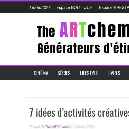
Skip
Espace BOUTIQUE
Espace PREST
16/06/2026
to
content
CINÉMA
SÉRIES
LIFESTYLE
LIVRES
7 idées d’activités créativ
Posted By
The ARTchemists
on 05/06/2026