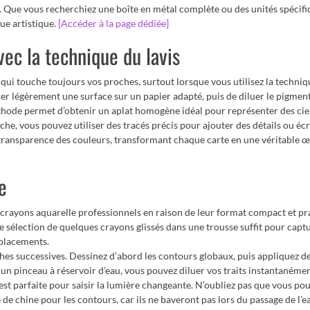
s. Que vous recherchiez une boîte en métal complète ou des unités spécifi
ue artistique.
[Accéder à la page dédiée]
ec la technique du lavis
qui touche toujours vos proches, surtout lorsque vous utilisez la techniq
rer légèrement une surface sur un papier adapté, puis de diluer le pigmen
hode permet d’obtenir un aplat homogène idéal pour représenter des cie
che, vous pouvez utiliser des tracés précis pour ajouter des détails ou écr
la transparence des couleurs, transformant chaque carte en une véritable 
e
es crayons aquarelle professionnels en raison de leur format compact et pr
sélection de quelques crayons glissés dans une trousse suffit pour capt
éplacements.
hes successives. Dessinez d’abord les contours globaux, puis appliquez d
 un pinceau à réservoir d’eau, vous pouvez diluer vos traits instantanémen
 est parfaite pour saisir la lumière changeante. N’oubliez pas que vous po
de chine pour les contours, car ils ne baveront pas lors du passage de l’ea