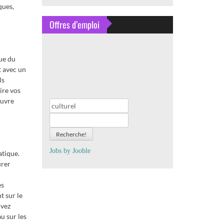
ques,
Offres d’emploi
ue du
t avec un
ls
ire vos
œuvre
Recherche!
Jobs by
J
oo
ble
atique.
urer
es
t sur le
uvez
u sur les