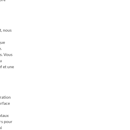
t, nous
que
.
s. Vous
au
f et une
oration
urface
ntaux
rs pour
ui