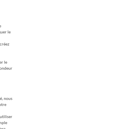
e
uer le
 créez
er le
ofondeur
té, nous
otre
utiliser
imple
ibre