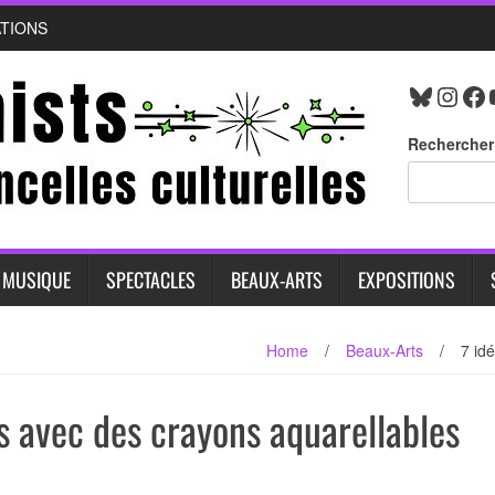
ATIONS
Bluesk
Inst
Fa
Rechercher
MUSIQUE
SPECTACLES
BEAUX-ARTS
EXPOSITIONS
Home
/
Beaux-Arts
/
7 id
es avec des crayons aquarellables