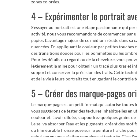
zones colorées.
4 – Expérimenter le portrait av
S’essayer au portrait est une étape passionnante qui per
activité, nous vous recommandons de commencer par une
papier. L’avantage majeur de ce médium réside dans sa ca
nuancées. En appliquant la couleur par petites touches c
des transitions douces pour les pommettes ou les ombre
Pour les détails du regard ou de la chevelure, vous pouve
légèrement la mine pour obtenir un tracé plus gras et in
support et conserver la précision des traits. Cette techn
et de la vie à leurs portraits tout en gardant le contrôle 
5 – Créer des marque-pages orig
Le marque-page est un petit format qui autorise toutes l
vous suggérons de tester des textures inhabituelles en u
couleur et l’avoir diluée, saupoudrez quelques grains de
Le sel va absorber l’eau et les pigments, créant des motifs
du film étirable froissé posé sur la peinture fraîche po
coloriage en une création complexe et texturée. C’est l’oc