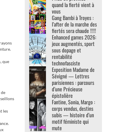
quand la fierté vient à
vous
Gang Bambi à Troyes :
l’after de la marche des
fiertés sera chaude !!!!!
Enhanced games 2026:
jeux augmentés, sport
crayons
sous dopage et
inture.
rentabilité
m, que
technofasciste
Exposition Madame de
Sévigné — Lettres
parisiennes : parcours
d’une Précieuse
 de
épistolière
seillons
Fantine, Sonia, Margo :
corps vendus, destins
t les
subis — histoire d’un
motif féministe qui
ance.
mute
ux