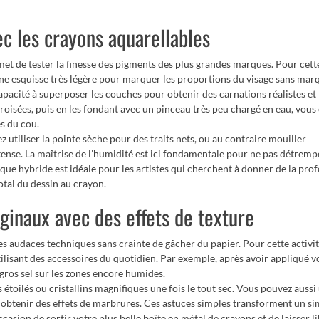
ec les crayons aquarellables
met de tester la finesse des pigments des plus grandes marques. Pour cett
 esquisse très légère pour marquer les proportions du visage sans marq
pacité à superposer les couches pour obtenir des carnations réalistes et
roisées, puis en les fondant avec un pinceau très peu chargé en eau, vous
s du cou.
z utiliser la pointe sèche pour des traits nets, ou au contraire mouiller
tense. La maîtrise de l’humidité est ici fondamentale pour ne pas détremp
ique hybride est idéale pour les artistes qui cherchent à donner de la pr
total du dessin au crayon.
inaux avec des effets de texture
es audaces techniques sans crainte de gâcher du papier. Pour cette activi
tilisant des accessoires du quotidien. Par exemple, après avoir appliqué v
 gros sel sur les zones encore humides.
 étoilés ou cristallins magnifiques une fois le tout sec. Vous pouvez aussi 
ur obtenir des effets de marbrures. Ces astuces simples transforment un s
casion de sortir votre plus belle boîte en métal de crayons et de laisser l