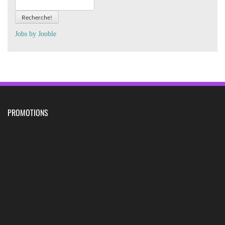
Recherche!
Jobs by
J
oo
ble
PROMOTIONS