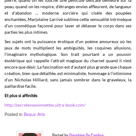
pierre, quand on les touche une pellicule délicate demeure sur la
peau, quand on les respire, d’étranges envies affleurent, de langueur
et d’abandon … moderne sorcière qui cisèle des poupées
enchantées, Marjolaine Larrivé sublime cette sensualité intrinsèque
d’un cosmétique façonné pour laver et délasser le corps dans ses
parties les plus intimes.
Ses sujets ont la puissance érotique d’un poème amoureux où les
jeux de mots multiplient les ambiguïtés, les coquines allusions,
l’imaginaire mythologique. Son trait pourtant a un pouvoir
ésotérique qui rappelle l’attrait magique du charnel quand il n’est
encore que désir. La fascination est d’autant plus grande que chaque
création, bien que détaillée, est minimaliste, hommage à l’intimisme
d’un Nicholas Hilliard, sans jamais sombrer dans le graveleux, la
paillardise facile.
Et plus si affinités
http://secretessavonnettes.ultra-book.com/
Posted in
Beaux-Arts
Posted by
Dauphine De Cambre