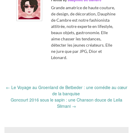
Grande amatrice de haute couture,
de design, de décoration, Dauphine
de Cambre est notre fashionista
attitrée, notre experte en lifestyle,
beaux objets, gastronomie. Elle
aime chasser les tendances,
détecter les jeunes créateurs. Elle
ne jure que par JPG, Dior et
Léonard.
Post
←
Le Voyage au Groenland de Betbeder : une comédie au cœur
navigation
de la banquise
Goncourt 2016 sous le sapin : une Chanson douce de Leila
Slimani
→