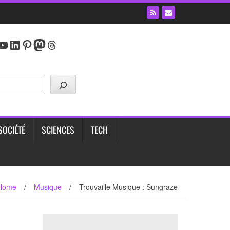
y
agram
cebook
YouTube
LinkedIn
Pinterest
Mastodon
Threads
SOCIÉTÉ
SCIENCES
TECH
Home
/
Musique
/
Trouvaille Musique : Sungraze