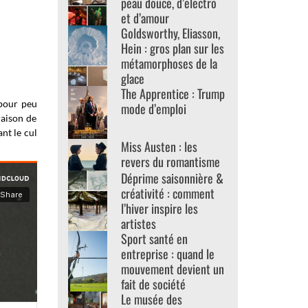
peau douce, d’electro
et d’amour
Goldsworthy, Eliasson,
Hein : gros plan sur les
métamorphoses de la
glace
The Apprentice : Trump
 pour peu
mode d’emploi
raison de
nt le cul
Miss Austen : les
revers du romantisme
Déprime saisonnière &
créativité : comment
l’hiver inspire les
artistes
Sport santé en
entreprise : quand le
mouvement devient un
fait de société
Le musée des