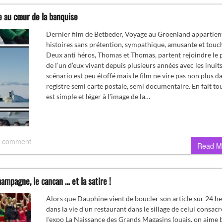
e au cœur de la banquise
Dernier film de Betbeder, Voyage au Groenland appartient
histoires sans prétention, sympathique, amusante et touc
Deux anti héros, Thomas et Thomas, partent rejoindre le 
de l’un d’eux vivant depuis plusieurs années avec les inuits
scénario est peu étoffé mais le film ne vire pas non plus d
registre semi carte postale, semi documentaire. En fait tou
est simple et léger à l’image de la…
 comment
Read M
hampagne, le cancan … et la satire !
Alors que Dauphine vient de boucler son article sur 24 h
dans la vie d’un restaurant dans le sillage de celui consacr
l’expo La Naissance des Grands Magasins (ouais, on aime 