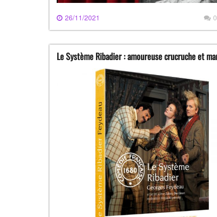
26/11/2021
0
Le Système Ribadier : amoureuse crucruche et mar