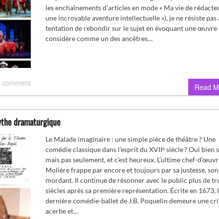
les enchaînements d’articles en mode « Ma vie de rédacteu
une incroyable aventure intellectuelle »), je ne résiste pas 
tentation de rebondir sur le sujet en évoquant une œuvre 
considère comme un des ancêtres…
 comment
Read M
mythe dramaturgique
Le Malade imaginaire : une simple pièce de théâtre ? Une
comédie classique dans l’esprit du XVIIᵉ siècle ? Oui bien 
mais pas seulement, et c’est heureux. L’ultime chef-d’œuvr
Molière frappe par encore et toujours par sa justesse, son
mordant. Il continue de résonner avec le public plus de tr
siècles après sa première représentation. Écrite en 1673, 
dernière comédie-ballet de J.B. Poquelin demeure une cri
acerbe et…