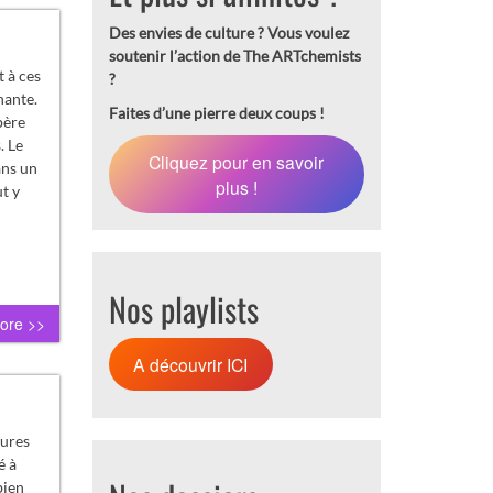
Des envies de culture ?
Vous voulez
soutenir l’action de The ARTchemists
 à ces
?
hante.
Faites d’une pierre deux coups !
père
. Le
Cliquez pour en savoir
ans un
plus !
t y
Nos playlists
ore >>
A découvrir ICI
eures
é à
bien