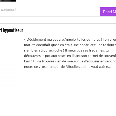
 comment
Read M
i hypnotiseur
« Décidément ma pauvre Angèle, tu les cumules ! Ton pre
mari te cocufiait que c’en était une honte, et tu ne te douta
rien bien sûr, crucruche ! Il meurt de ses fredaines, tu
découvres le pot aux roses en lisant son carnet de souveni
bim ! tu ne trouves rien de mieux que d’épouser en secon
noces ce gros menteur de Ribadier, qui ne vaut guère…