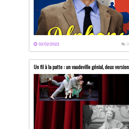
02/02/2022
0
Un fil à la patte : un vaudeville génial, deux version