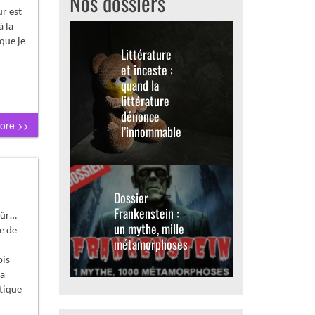
Nos dossiers
r est
à la
que je
Littérature
et inceste :
quand la
littérature
dénonce
ore >>
l’innommable
Dossier
Frankenstein :
sûr…
un mythe, mille
e de
métamorphoses
ois
la
tique