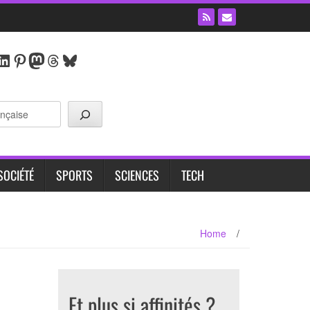
ram
book
uTube
LinkedIn
Pinterest
Mastodon
Threads
Bluesky
SOCIÉTÉ
SPORTS
SCIENCES
TECH
Home
/
Et plus si affinités ?