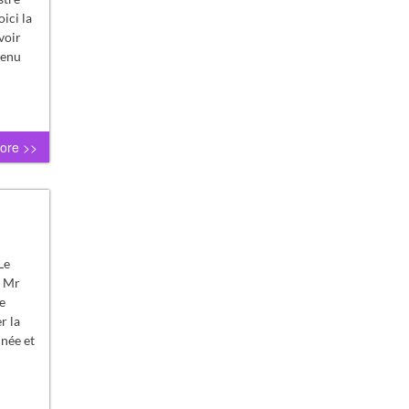
oici la
voir
venu
ore >>
Le
e Mr
e
r la
nnée et