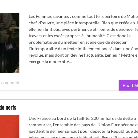
Les Femmes savantes : comme tout le répertoire de Moliè
chef-d’œuvre, une pièce intemporelle. Bien que créée en 
elle n’en finit pas, avec pertinence et ironie, de dénoncer l
travers et les excès propres à l’humanité. C’est donc la
problématique du metteur en scène que de détecter
l’intemporalité d’un texte initialement ancré dans une ép
révolue, mais dont on devine l’actualité. L’enjeu ? Mettre e
exergue la modernité…
 comment
Read M
 de nerfs
Une France au bord de la faillite, 200 milliards de dette à
rembourser, l’ensemble des pays de l’Union Européenne q
guettent le dernier sursaut pour dépecer la République d
pères, avec en prime un président qui disparaît et un mini