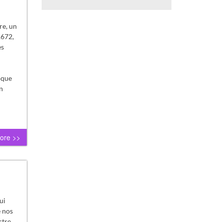
re, un
1672,
es
oque
n
ore >>
ui
e nos
stre