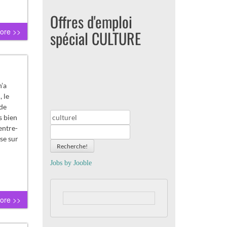
Offres d'emploi
ore >>
spécial CULTURE
n’a
 le
 de
s bien
entre-
ise sur
Recherche!
Jobs by
J
oo
ble
ore >>