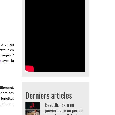
elle n’en
etteur en
L’enjeu ?
n
avec la
illement.
Derniers articles
ont mises
 lunettes
t plus du
Beautiful Skin en
janvier : vite un peu de