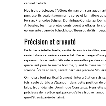
cabinet d’étude.
Nos trois précieuses ? Vêtues de marron, sans aucun art
purs esprits veulent gommer le corps et la matière au p
Ferran, Françoise Seigner, Dominique Constanza, Denis
Arbessier, les interprètes contribuent à effacer le c
éprouvante digne de Tcheckhov, d’Ibsen ou de Strinberg.
Précision et cruauté
Pédanterie intellectuelle, vanité de savoirs inutiles, a
revient dans cet univers sans éclat. Des échanges d’une
reprenant les accents d’Alceste le misanthrope, dénonce 
querellent pour le même homme, quand la mère veut con
science. Écrite en vers, l’avant-dernière pièce de Molière
On notera tout particulièrement l’interprétation saisissa
fois, seule du trio à s’épanouir dans cette position de
laide, trop idéaliste. Dominique Constanza, Henriette p
précieuse de la pièce, qui, parce qu’elle a trouvé l’amou
que d’être séparée de l’aimé.