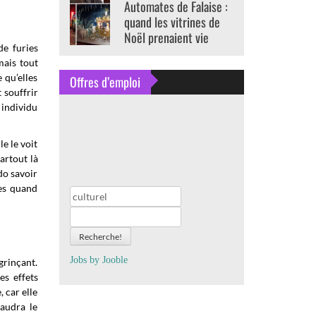
Automates de Falaise :
quand les vitrines de
Noël prenaient vie
de furies
mais tout
 qu’elles
Offres d’emploi
t souffrir
 individu
e le voit
artout là
do savoir
res quand
Recherche!
Jobs by
J
oo
ble
grinçant.
es effets
 car elle
audra le