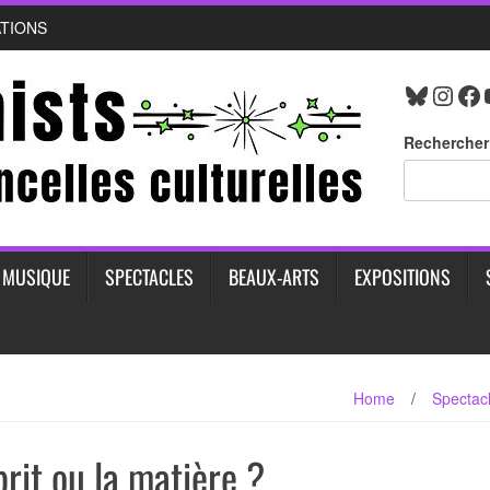
ATIONS
Bluesk
Inst
Fa
Rechercher
MUSIQUE
SPECTACLES
BEAUX-ARTS
EXPOSITIONS
Home
/
Spectac
rit ou la matière ?