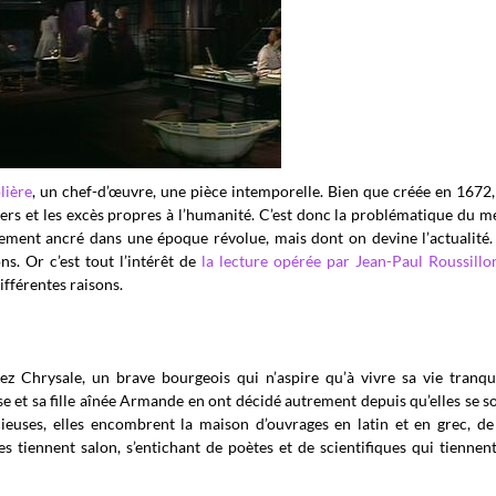
lière
, un chef-d’œuvre, une pièce intemporelle. Bien que créée en 1672, 
avers et les excès propres à l’humanité. C’est donc la problématique du m
lement ancré dans une époque révolue, mais dont on devine l’actualité. 
s. Or c’est tout l’intérêt de
la lecture opérée par Jean-Paul Roussillo
fférentes raisons.
z Chrysale, un brave bourgeois qui n’aspire qu’à vivre sa vie tranqu
 et sa fille aînée Armande en ont décidé autrement depuis qu’elles se s
cieuses, elles encombrent la maison d’ouvrages en latin et en grec, de
es tiennent salon, s’entichant de poètes et de scientifiques qui tiennen