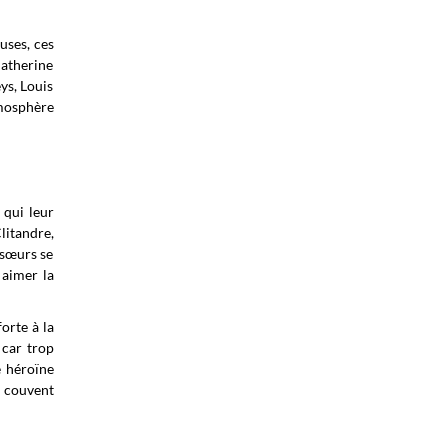
uses, ces
Catherine
ys, Louis
tmosphère
 qui leur
litandre,
 sœurs se
 aimer la
orte à la
 car trop
e héroïne
u couvent