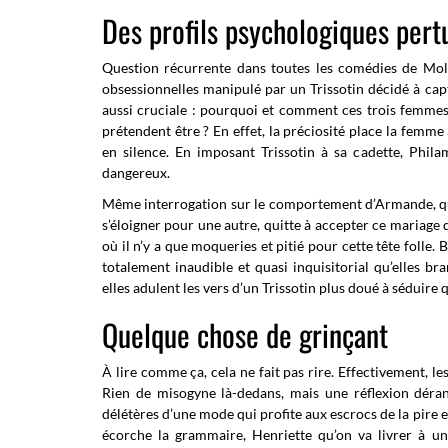
Des profils psychologiques pert
Question récurrente dans toutes les comédies de Moli
obsessionnelles manipulé par un Trissotin décidé à cap
aussi cruciale : pourquoi et comment ces trois femmes e
prétendent être ? En effet, la préciosité place la femme a
en silence. En imposant Trissotin à sa cadette, Philami
dangereux.
Même interrogation sur le comportement d’Armande, qui,
s’éloigner pour une autre, quitte à accepter ce mariage q
où il n’y a que moqueries et pitié pour cette tête folle.
totalement inaudible et quasi inquisitorial qu’elles 
elles adulent les vers d’un Trissotin plus doué à séduire q
Quelque chose de grinçant
À lire comme ça, cela ne fait pas rire. Effectivement, le
Rien de misogyne là-dedans, mais une réflexion déran
délétères d’une mode qui profite aux escrocs de la pire e
écorche la grammaire, Henriette qu’on va livrer à u