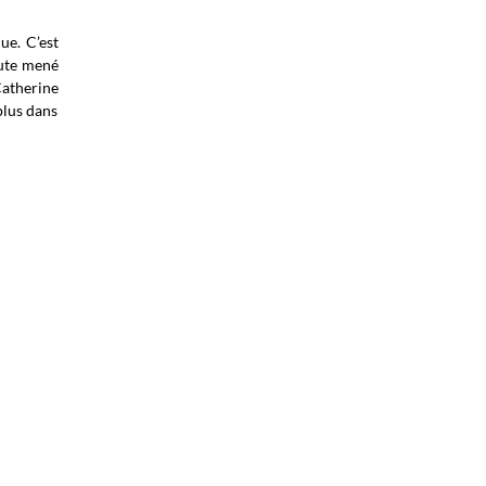
ue. C’est
aute mené
Catherine
plus dans