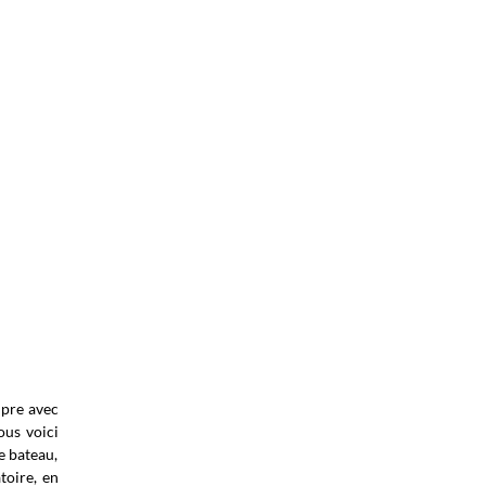
mpre avec
ous voici
e bateau,
toire, en