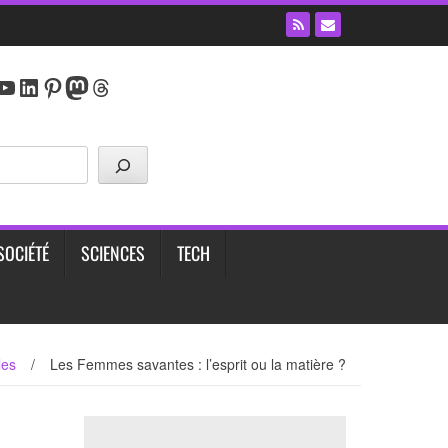
y
agram
cebook
YouTube
LinkedIn
Pinterest
Mastodon
Threads
SOCIÉTÉ
SCIENCES
TECH
les
/
Les Femmes savantes : l’esprit ou la matière ?