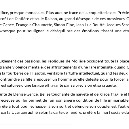
ifice, presque monacales. Plus aucune trace de la coquetterie des Précie
rofit de l’entière et seule Raison, au grand désespoir de ces messieurs. 
e Gence, François Chaumette, Simon Eine, Jean-Luc Boutté, Jacques Sere
lownesque pour souligner le déséquilibre des émotions, tissant une a
veuglement des passions, les répliques de Molière occupent toute la place
 grande violence mentale, des affrontements d’une rare intensité, quand C
la fourberie de Trissotin, véritable tartuffe intellectuel, quand les deux
traindre sa fille à épouser un homme qu’elle déteste pour la forcer à
 est saturée d’une langue effrayante par sa précision et sa cruauté.
nte de Denise Gence, Bélise touchante de naïveté et de grâce, fragile et f
 précieuse qui lui permet de fuir son amère condition de fille immariable
rête à tout pour échapper à son sort et défendre son couple, est l’autr
r parfait, cartographié selon la carte de Tendre, préfère la mort sociale d