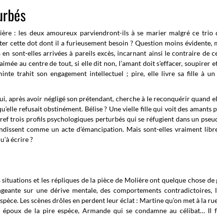
urbés
ère : les deux amoureux parviendront-ils à se marier malgré ce trio 
ter cette dot dont il a furieusement besoin ? Question moins évidente, 
n sont-elles arrivées à pareils excès, incarnant ainsi le contraire de ce
imée au centre de tout, si elle dit non, l’amant doit s’effacer, soupirer e
nte trahit son engagement intellectuel ; pire, elle livre sa fille à un
 après avoir négligé son prétendant, cherche à le reconquérir quand ell
u’elle refusait obstinément. Bélise ? Une vielle fille qui voit des amants p
 Bref trois profils psychologiques perturbés qui se réfugient dans un pseu
brandissent comme un acte d’émancipation. Mais sont-elles vraiment lib
u’à écrire ?
s situations et les répliques de la pièce de Molière ont quelque chose de 
geante sur une dérive mentale, des comportements contradictoires, l
spèce. Les scènes drôles en perdent leur éclat : Martine qu’on met à la rue,
n époux de la pire espèce, Armande qui se condamne au célibat… Il f