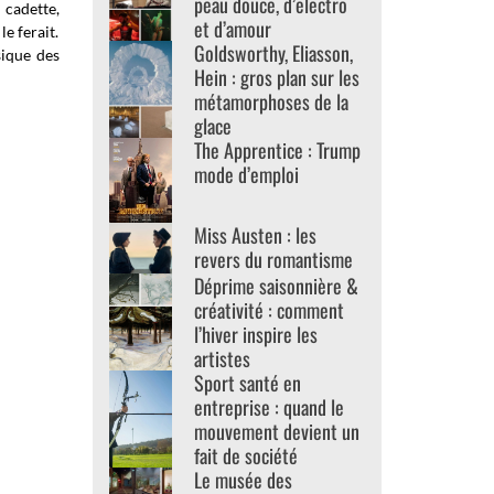
peau douce, d’electro
 cadette,
et d’amour
e ferait.
Goldsworthy, Eliasson,
sique des
Hein : gros plan sur les
métamorphoses de la
glace
The Apprentice : Trump
mode d’emploi
Miss Austen : les
revers du romantisme
Déprime saisonnière &
créativité : comment
l’hiver inspire les
artistes
Sport santé en
entreprise : quand le
mouvement devient un
fait de société
Le musée des