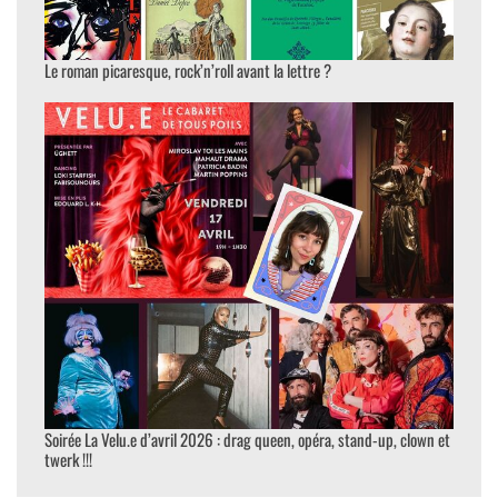
Le roman picaresque, rock’n’roll avant la lettre ?
Soirée La Velu.e d’avril 2026 : drag queen, opéra, stand-up, clown et
twerk !!!