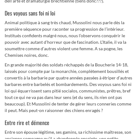
dell’arte et dramaturgie brechtienne (tiens donc???).
Des voyous sans foi ni loi
Animal politique à sang très chaud, Mussolini nous parle dès la
première séquence pour raconter sa progression de l’intérieur.
Institués confidents malgré nous, nous l’observons conquérir le
pouvoir avec autant d’horreur que de fascination. L’Italie, il va la
soumettre comme d’autres violent une femme. A sa pogne, les
Chemises noires, donc.
En grande majorité des soldats réchappés de la Boucherie 14-18,
laissés pour compte par la monarchie, complètement bousillés et
convertis à la barbarie par quatre années passées à étriper d’autres
barbares entre barbelés et bombardements. Des voyous sans foi ni
loi qui équarrissent sans pitié socialos, communistes, prêtres, bref
tout ce qui ne va pas dans leur sens (et du sens, ils n’en ont pas
beaucoup). Et Mussolini de tenter de gérer leurs conneries comme
il peut. Mais peut-on raisonner des chiens enragés ?
Entre rire et démence
Entre son épouse légitime, ses gamins, sa richissime maîtresse, son
ancienne compagne qu’il a abandonnée enceinte, une petite