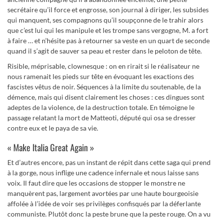
secrétaire qu’il force et engrosse, son journal à diriger, les subsides
qui manquent, ses compagnons qu’il soupçonne de le trahir alors
que c’est lui qui les manipule et les trompe sans vergogne, M. a fort
à faire … et n’hésite pas à retourner sa veste en un quart de seconde
quand il s’agit de sauver sa peau et rester dans le peloton de tête.
Risible, méprisable, clownesque : on en rirait si le réalisateur ne
nous ramenait les pieds sur tête en évoquant les exactions des
fascistes vêtus de noir. Séquences à la limite du soutenable, de la
démence, mais qui disent clairement les choses : ces dingues sont
adeptes de la violence, de la destruction totale. En témoigne le
passage relatant la mort de Matteoti, député qui osa se dresser
contre eux et le paya de sa vie.
« Make Italia Great Again »
Et d’autres encore, pas un instant de répit dans cette saga qui prend
à la gorge, nous inflige une cadence infernale et nous laisse sans
voix. Il faut dire que les occasions de stopper le monstre ne
manquèrent pas, largement avortées par une haute bourgeoisie
affolée à l’idée de voir ses privilèges confisqués par la déferlante
communiste. Plutôt donc la peste brune que la peste rouge. On a vu