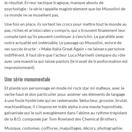
le résultat. Erreur tactique tragique, manque absolu de
psychologie : la série rappelle magistralement que les Mussolini de
ce monde ne se musellent pas.
Une fois en place, ils sortent les crocs pour mettre tout le monde au
pas, riches et aristocrates y compris, qui y trouvent finalement leur
compte tant qu’ils peuvent continuer à s’enrichir. Le parallèle avec
notre actualité est indéniable. Le passage où Mussolini, enivré de
ses succès éructe : « Make Italia Great Again » ne laissera personne
indifférent. Il faut dire que l’acteur Luca Marinelli s’empare du rôle
avec une maestria qui laisse pantois (le travail de transformation est
impressionnant).
Une série monumentale
Et plante son personnage en mode mi rock star mi mafieux, avec le
verbe haut et don particulier pour asséner ses éléments de langage
à une foule hystérisée qui en redemande. Séducteur, grossier, brutal,
machiavélique, il s’impose en mâle alpha à une meute hypnotisée,
galvanisée qui le suit aveuglément dans l’abîme au rythme trépidant
de la B.O. composée par Tom Rowland des Chemical Brothers.
Musique, costumes, coiffures, maquillages, décors, photographie,