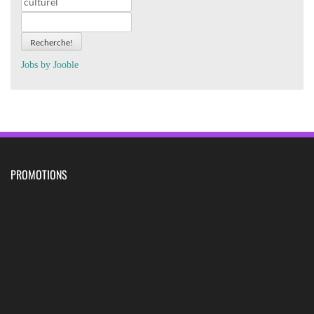
Recherche!
Jobs by
J
oo
ble
PROMOTIONS