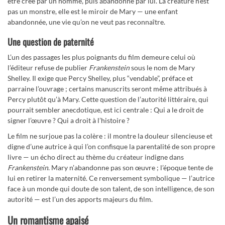
être créé par un homme, puis abandonné par lui. La créature n’est
pas un monstre, elle est le miroir de Mary — une enfant
abandonnée, une vie qu’on ne veut pas reconnaître.
Une question de paternité
L’un des passages les plus poignants du film demeure celui où
l’éditeur refuse de publier
Frankenstein
sous le nom de Mary
Shelley. Il exige que Percy Shelley, plus “vendable”, préface et
parraine l’ouvrage ; certains manuscrits seront même attribués à
Percy plutôt qu’à Mary. Cette question de l’autorité littéraire, qui
pourrait sembler anecdotique, est ici centrale : Qui a le droit de
signer l’œuvre ? Qui a droit à l’histoire ?
Le film ne surjoue pas la colère : il montre la douleur silencieuse et
digne d’une autrice à qui l’on confisque la parentalité de son propre
livre — un écho direct au thème du créateur indigne dans
Frankenstein
. Mary n’abandonne pas son œuvre ; l’époque tente de
lui en retirer la maternité. Ce renversement symbolique — l’autrice
face à un monde qui doute de son talent, de son intelligence, de son
autorité — est l’un des apports majeurs du film.
U
n romantisme apaisé