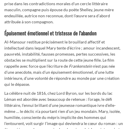
prise dans les contradictions morales d’un cercle littéraire
masculin, compagne puis épouse du poète Shelley, jeune mère
endeuillée, autrice non reconnue, dont l’œuvre sera d’abord
attribuée à son compagnon.
Épuisement émotionnel et tristesse de l’abandon
Al-Mansour restitue précisément le brouillard affectif et
intellectuel dans lequel Mary tente d’écrire ; amour incandescent,
pauvreté, instabilité, fausses promesses, pertes successives, les
obstacles se multiplient sur la route de cette jeune fille. Le film
rappelle avec force que l’écriture de
Frankenstein
n’est pas née
d’une anecdote, mais d’un épuisement émotionnel, d’une lutte
intérieure, d’une volonté de répondre au monde par une création
qui le dépasse.
La célèbre nuit de 1816, chez Lord Byron, sur les bords du lac
Léman est abordée avec beaucoup de retenue : l’orage, le défi
littéraire, l’ennui brillant d’une jeunesse romantique ivre d’elle-
même … le déclic n’a pourtant rien d’un jeu mondain. Mary, isolée,
humiliée, consciente du mépris implicite des hommes qui
l’entourent, voit surgir l’image qui deviendra le cœur du roman : un