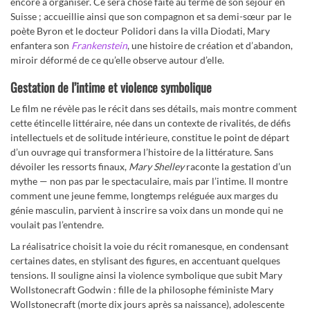
encore à organiser. Ce sera chose faite au terme de son séjour en
Suisse ; accueillie ainsi que son compagnon et sa demi-sœur par le
poète Byron et le docteur Polidori dans la villa Diodati, Mary
enfantera son
Frankenstein
, une histoire de création et d’abandon,
miroir déformé de ce qu’elle observe autour d’elle.
Gestation de l’intime
et violence symbolique
Le film ne révèle pas le récit dans ses détails, mais montre comment
cette étincelle littéraire, née dans un contexte de rivalités, de défis
intellectuels et de solitude intérieure, constitue le point de départ
d’un ouvrage qui transformera l’histoire de la littérature. Sans
dévoiler les ressorts finaux,
Mary Shelley
raconte la gestation d’un
mythe — non pas par le spectaculaire, mais par l’intime. Il montre
comment une jeune femme, longtemps reléguée aux marges du
génie masculin, parvient à inscrire sa voix dans un monde qui ne
voulait pas l’entendre.
La réalisatrice choisit la voie du récit romanesque, en condensant
certaines dates, en stylisant des figures, en accentuant quelques
tensions. Il souligne ainsi la violence symbolique que subit Mary
Wollstonecraft Godwin : fille de la philosophe féministe Mary
Wollstonecraft (morte dix jours après sa naissance), adolescente