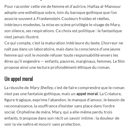
Pour raconter cette vie de femme et d’autrice, Haifaa al-Mansour
adopte une esthétique sobre, loin du baroque gothique que l’on
associe souvent à
Frankenstein
. Couleurs froides et réelles,
intérieurs modestes, la mise en scène privilégie le visage de Mary,
son silence, ses respirations. Ce choix est politique : le fantastique
n’est jamais illustré.
Ce qui compte, c’est la maturation intérieure du texte. L’horreur ne
naît pas dans un laboratoire, mais dans la conscience d’une jeune
femme qui voit le monde refuser toute responsabilité envers les
êtres qu’il engendre — enfants, pauvres, marginaux, femmes. Le film
propose ainsi une lecture profondément éthique du roman.
Un appel moral
La réussite de
Mary Shelley
, c’est de faire comprendre que le roman
n’est pas une fantaisie gothique, mais un
appel moral
. La Créature,
figure tragique, exprime l’abandon, le manque d’amour, le besoin de
reconnaissance, la souffrance d’exister sans place dans l’ordre
social. Orpheline de mère, Mary, qui a elle-même perdu trois
enfants, transpose dans son récit un savoir intime : la douleur de
voir la vie naître et mourir sans protection.