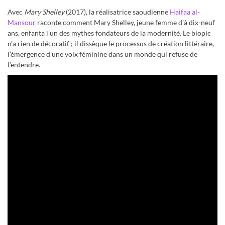
Avec
Mary Shelley
(2017), la réalisatrice saoudienne
Haifaa al-
Mansour
raconte comment Mary Shelley, jeune femme d’à dix-neuf
ans, enfanta l’un des mythes fondateurs de la modernité. Le biopic
n’a rien de décoratif ; il dissèque le processus de création littéraire,
l’émergence d’une voix féminine dans un monde qui refuse de
l’entendre.