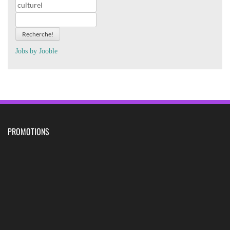
Recherche!
Jobs by
J
oo
ble
PROMOTIONS