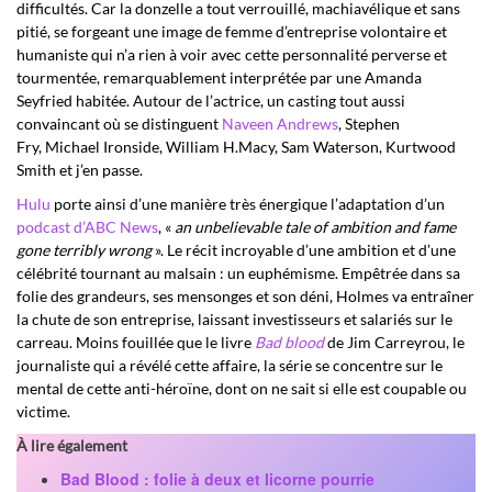
difficultés. Car la donzelle a tout verrouillé, machiavélique et sans
pitié, se forgeant une image de femme d’entreprise volontaire et
humaniste qui n’a rien à voir avec cette personnalité perverse et
tourmentée, remarquablement interprétée par une Amanda
Seyfried habitée. Autour de l’actrice, un casting tout aussi
convaincant où se distinguent
Naveen Andrews
, Stephen
Fry, Michael Ironside, William H.Macy, Sam Waterson, Kurtwood
Smith et j’en passe.
Hulu
porte ainsi d’une manière très énergique l’adaptation d’un
podcast d’ABC News
, «
an unbelievable tale of ambition and fame
gone terribly wrong
». Le récit incroyable d’une ambition et d’une
célébrité tournant au malsain : un euphémisme. Empêtrée dans sa
folie des grandeurs, ses mensonges et son déni, Holmes va entraîner
la chute de son entreprise, laissant investisseurs et salariés sur le
carreau. Moins fouillée que le livre
Bad blood
de Jim Carreyrou, le
journaliste qui a révélé cette affaire, la série se concentre sur le
mental de cette anti-héroïne, dont on ne sait si elle est coupable ou
victime.
À lire également
Bad Blood : folie à deux et licorne pourrie