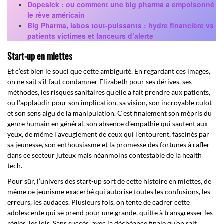
Dopesick : ou comment une big pharma a empoisonné
le rêve américain
Big Pharma, labos tout-puissants : hydre financière vs
patients victimes et lanceurs d’alerte
Start-up en miettes
Et c’est bien le souci que cette ambiguïté. En regardant ces images,
on ne sait s’il faut condamner Elizabeth pour ses dérives, ses
méthodes, les risques sanitaires qu’elle a fait prendre aux patients,
ou l’applaudir pour son implication, sa vision, son incroyable culot
et son sens aigu de la manipulation. C’est finalement son mépris du
genre humain en général, son absence d’empathie qui sautent aux
yeux, de même l’aveuglement de ceux qui l’entourent, fascinés par
sa jeunesse, son enthousiasme et la promesse des fortunes à rafler
dans ce secteur juteux mais néanmoins contestable de la health
tech.
Pour sûr, l’univers des start-up sort de cette histoire en miettes, de
même ce jeunisme exacerbé qui autorise toutes les confusions, les
erreurs, les audaces. Plusieurs fois, on tente de cadrer cette
adolescente qui se prend pour une grande, quitte à transgresser les
règles, les lois. Sans succès, avec la déchéance finale qu’on sait,