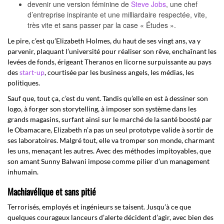
devenir une version féminine de
Steve Jobs
, une chef
d’entreprise inspirante et une milliardaire respectée, vite,
très vite et sans passer par la case « Études ».
Le pire, c’est qu’Elizabeth Holmes, du haut de ses vingt ans, va y
parvenir, plaquant l’université pour réaliser son rêve, enchaînant les
levées de fonds, érigeant Theranos en licorne surpuissante au pays
des
start-up
, courtisée par les business angels, les médias, les
politiques.
Sauf que, tout ça, c’est du vent. Tandis qu’elle en est à dessiner son
logo, à forger son storytelling, à imposer son système dans les
grands magasins, surfant ainsi sur le marché de la santé boosté par
le Obamacare, Elizabeth n’a pas un seul prototype valide à sortir de
ses laboratoires. Malgré tout, elle va tromper son monde, charmant
les uns, menaçant les autres. Avec des méthodes impitoyables, que
son amant Sunny Balwani impose comme pilier d’un management
inhumain.
Machiavélique et sans pitié
Terrorisés, employés et ingénieurs se taisent. Jusqu’à ce que
quelques courageux lanceurs d’alerte décident d’agir, avec bien des