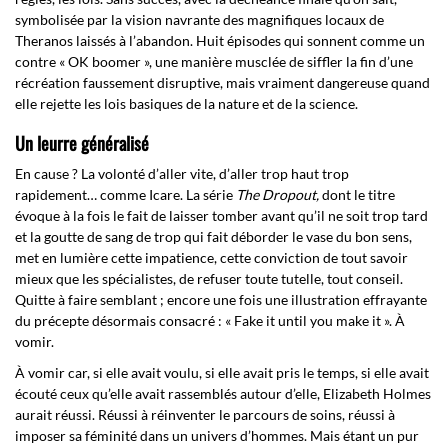
symbolisée par la vision navrante des magnifiques locaux de
Theranos laissés à l’abandon. Huit épisodes qui sonnent comme un
contre « OK boomer », une manière musclée de siffler la fin d’une
récréation faussement disruptive, mais vraiment dangereuse quand
elle rejette les lois basiques de la nature et de la science.
Un leurre géné
ralisé
En cause ? La volonté d’aller vite, d’aller trop haut trop
rapidement… comme Icare. La série
The Dropout,
dont le titre
évoque à la fois le fait de laisser tomber avant qu’il ne soit trop tard
et la goutte de sang de trop qui fait déborder le vase du bon sens,
met en lumière cette impatience, cette conviction de tout savoir
mieux que les spécialistes, de refuser toute tutelle, tout conseil.
Quitte à faire semblant ; encore une fois une illustration effrayante
du précepte désormais consacré : « Fake it until you make it ». À
vomir.
À vomir car, si elle avait voulu, si elle avait pris le temps, si elle avait
écouté ceux qu’elle avait rassemblés autour d’elle, Elizabeth Holmes
aurait réussi. Réussi à réinventer le parcours de soins, réussi à
imposer sa féminité dans un univers d’hommes. Mais étant un pur