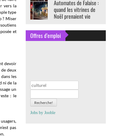
Automates de Falaise :
r vers la
quand les vitrines de
mple type
Noël prenaient vie
p ? Miser
 soutiens
 posée et
Offres d’emploi
nt devoir
s de deux
 dans les
 ni de la
assage un
este : le
Recherche!
Jobs by
J
oo
ble
 usagers,
n’est pas
on.