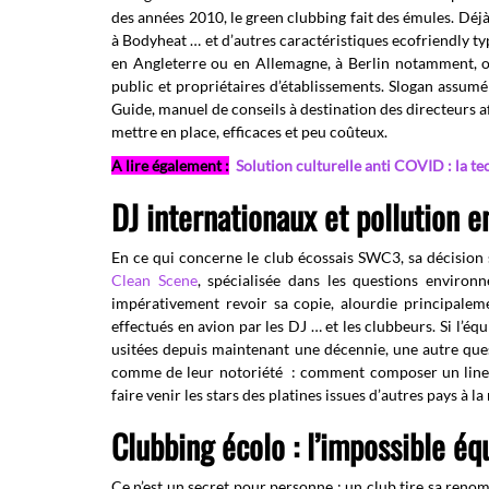
des années 2010, le green clubbing fait des émules. Déjà
à Bodyheat … et d’autres caractéristiques ecofriendly ty
en Angleterre ou en Allemagne, à Berlin notamment, où
public et propriétaires d’établissements. Slogan assumé
Guide, manuel de conseils à destination des directeurs a
mettre en place, efficaces et peu coûteux.
A lire également :
Solution culturelle anti COVID : la te
DJ internationaux et pollution 
En ce qui concerne le club écossais SWC3, sa décision 
Clean Scene
, spécialisée dans les questions environ
impérativement revoir sa copie, alourdie principaleme
effectués en avion par les DJ … et les clubbeurs.
Si l’éq
usitées depuis maintenant une décennie, une autre qu
comme de leur notoriété : comment composer un line-up 
faire venir les stars des platines issues d’autres pays à la
Clubbing écolo : l’impossible éq
Ce n’est un secret pour personne : un club tire sa renomm