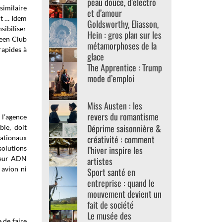
peau douce, d’electro
similaire
et d’amour
nt …
Idem
Goldsworthy, Eliasson,
sibiliser
Hein : gros plan sur les
reen Club
métamorphoses de la
rapides à
glace
The Apprentice : Trump
mode d’emploi
Miss Austen : les
revers du romantisme
 l’agence
Déprime saisonnière &
ble, doit
créativité : comment
nationaux
l’hiver inspire les
solutions
 leur ADN
artistes
 avion ni
Sport santé en
entreprise : quand le
mouvement devient un
fait de société
Le musée des
 de faire