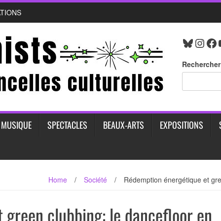
ATIONS
Bluesk
Inst
Fa
Rechercher
MUSIQUE
SPECTACLES
BEAUX-ARTS
EXPOSITIONS
Home
/
Société
/
Rédemption énergétique et gree
 green clubbing: le dancefloor en