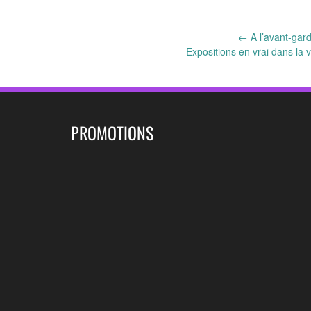
Post
←
A l’avant-gard
Expositions en vrai dans la 
navigation
PROMOTIONS