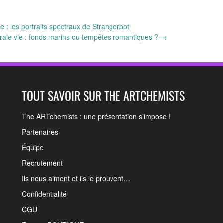
e : les portraits spectraux de Strangerbot
vraie vie : fonds marins ou tempêtes romantiques ?
→
TOUT SAVOIR SUR THE ARTCHEMISTS
The ARTchemists : une présentation s’impose !
Partenaires
Équipe
Recrutement
Ils nous aiment et ils le prouvent…
Confidentialité
CGU