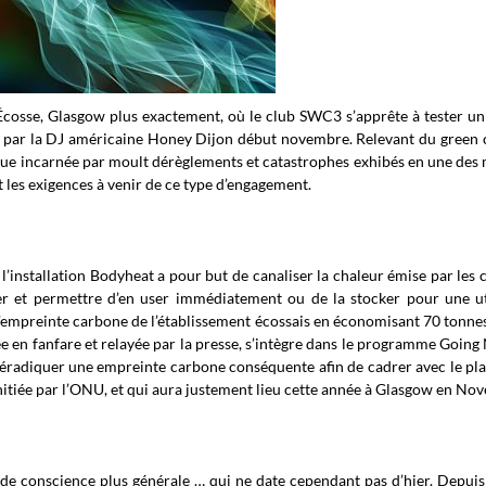
l’Écosse, Glasgow plus exactement, où le club SWC3 s’apprête à tester u
ée par la DJ américaine Honey Dijon début novembre. Relevant du green 
ique incarnée par moult dérèglements et catastrophes exhibés en une des
et les exigences à venir de ce type d’engagement.
 l’installation Bodyheat a pour but de canaliser la chaleur émise par les 
mer et permettre d’en user immédiatement ou de la stocker pour une ut
 l’empreinte carbone de l’établissement écossais en économisant 70 tonn
 en fanfare et relayée par la presse, s’intègre dans le programme Going
d’éradiquer une empreinte carbone conséquente afin de cadrer avec le pl
itiée par l’ONU, et qui aura justement lieu cette année à Glasgow en No
 de conscience plus générale … qui ne date cependant pas d’hier. Depuis