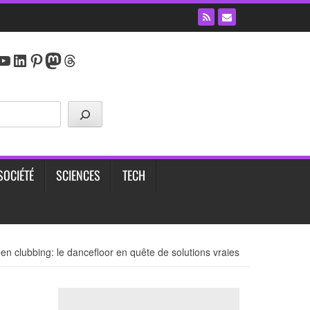
y
agram
cebook
YouTube
LinkedIn
Pinterest
Mastodon
Threads
SOCIÉTÉ
SCIENCES
TECH
n clubbing: le dancefloor en quête de solutions vraies