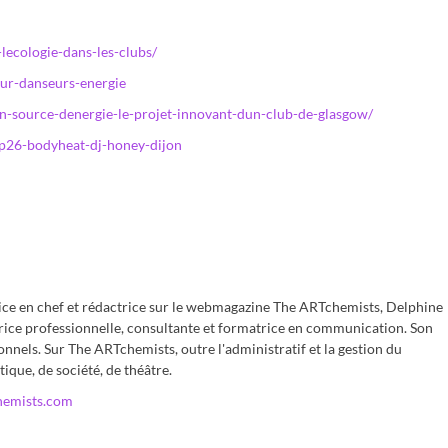
lecologie-dans-les-clubs/
ur-danseurs-energie
-en-source-denergie-le-projet-innovant-dun-club-de-glasgow/
p26-bodyheat-dj-honey-dijon
rice en chef et rédactrice sur le webmagazine The ARTchemists, Delphine
rice professionnelle, consultante et formatrice en communication. Son
onnels. Sur The ARTchemists, outre l'administratif et la gestion du
tique, de société, de théâtre.
hemists.com