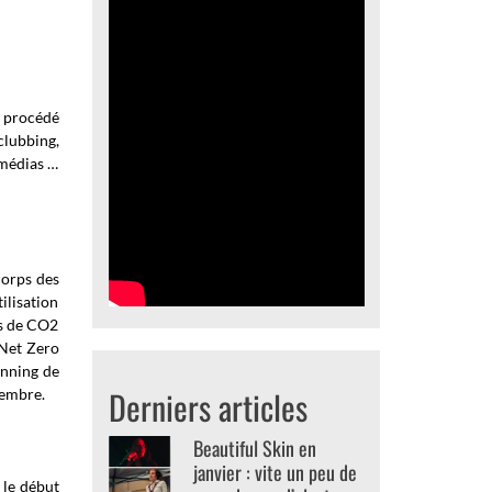
n procédé
clubbing,
 médias …
corps des
ilisation
es de CO2
 Net Zero
anning de
Derniers articles
vembre.
Beautiful Skin en
janvier : vite un peu de
 le début