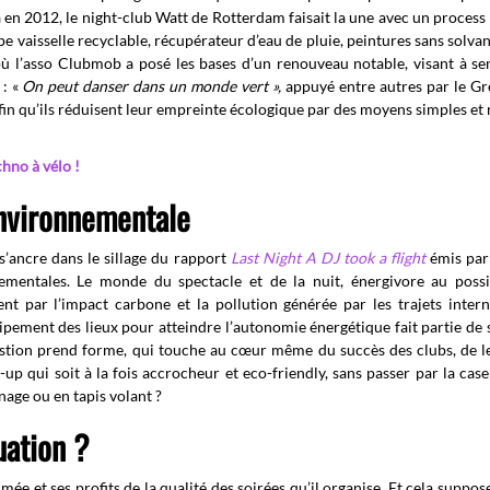
 en 2012, le night-club Watt de Rotterdam faisait la une avec un process 
pe vaisselle recyclable, récupérateur d’eau de pluie, peintures sans solva
 l’asso Clubmob a posé les bases d’un renouveau notable, visant à sen
 : «
On peut danser dans un monde vert »,
appuyé entre autres par le G
fin qu’ils réduisent leur empreinte écologique par des moyens simples et 
chno à vélo !
environnementale
s’ancre dans le sillage du rapport
Last Night A DJ took a flight
émis par
nementales. Le monde du spectacle et de la nuit, énergivore au possi
nt par l’impact carbone et la pollution générée par les trajets inter
uipement des lieux pour atteindre l’autonomie énergétique fait partie de 
estion prend forme, qui touche au cœur même du succès des clubs, de
qui soit à la fois accrocheur et eco-friendly, sans passer par la case
 nage ou en tapis volant ?
uation ?
ée et ses profits de la qualité des soirées qu’il organise. Et cela suppose