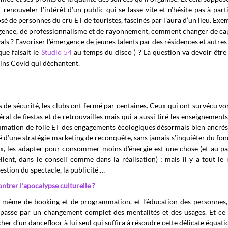
nouveler l’intérêt d’un public qui se lasse vite et n’hésite pas à parti
é de personnes du cru ET de touristes, fascinés par l’aura d’un lieu. Exe
igence, de professionnalisme et de rayonnement, comment changer de ca
vals ? Favoriser l’émergence de jeunes talents par des résidences et autres
que faisait le
Studio 54
au temps du disco ) ? La question va devoir être
mains Covid qui déchantent.
 de sécurité, les clubs ont fermé par centaines. Ceux qui ont survécu vo
al de fiestas et de retrouvailles mais qui a aussi tiré les enseignement
ammation de folie ET des engagements écologiques désormais bien ancrés
d’une stratégie marketing de reconquête, sans jamais s’inquiéter du fond
ux, les adapter pour consommer moins d’énergie est une chose (et au p
lent, dans le conseil comme dans la réalisation) ; mais il y a tout le r
estion du spectacle, la publicité …
ntrer l’apocalypse culturelle ?
que même de booking et de programmation, et l’éducation des personnes,
t passe par un changement complet des mentalités et des usages. Et ce 
her d’un dancefloor à lui seul qui suffira à résoudre cette délicate équati