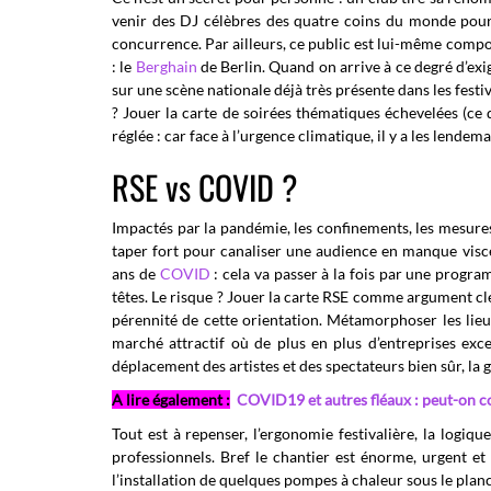
venir des DJ célèbres des quatre coins du monde pour re
concurrence. Par ailleurs, ce public est lui-même compos
: le
Berghain
de Berlin.
Quand on arrive à ce degré d’ex
sur une scène nationale déjà très présente dans les festi
? Jouer la carte de soirées thématiques échevelées (ce 
réglée : car face à l’urgence climatique, il y a les lende
RSE vs COVID ?
Impactés par la pandémie, les confinements, les mesures
taper fort pour canaliser une audience en manque viscér
ans de
COVID
: cela va passer à la fois par une progr
têtes.
Le risque ? Jouer la carte RSE comme argument clé 
pérennité de cette orientation. Métamorphoser les lie
marché attractif où de plus en plus d’entreprises excel
déplacement des artistes et des spectateurs bien sûr, la g
A lire également :
COVID19 et autres fléaux : peut-on co
Tout est à repenser, l’ergonomie festivalière, la logi
professionnels. Bref le chantier est énorme, urgent e
l’installation de quelques pompes à chaleur sous le planc