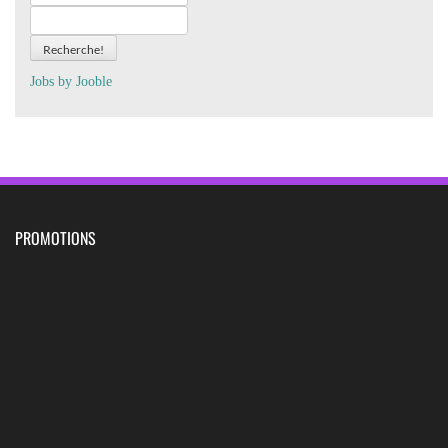
Recherche!
Jobs by
J
oo
ble
PROMOTIONS