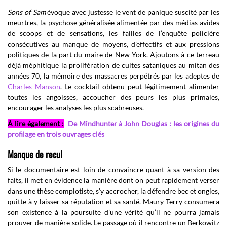
Sons of Sam
évoque avec justesse le vent de panique suscité par les
meurtres, la psychose généralisée alimentée par des médias avides
de scoops et de sensations, les failles de l’enquête policière
consécutives au manque de moyens, d’effectifs et aux pressions
politiques de la part du maire de New-York. Ajoutons à ce terreau
déjà méphitique la prolifération de cultes sataniques au mitan des
années 70, la mémoire des massacres perpétrés par les adeptes de
Charles Manson
. Le cocktail obtenu peut légitimement alimenter
toutes les angoisses, accoucher des peurs les plus primales,
encourager les analyses les plus scabreuses.
À lire également :
De Mindhunter à John Douglas : les origines du
profilage en trois ouvrages clés
Manque de recul
Si le documentaire est loin de convaincre quant à sa version des
faits, il met en évidence la manière dont on peut rapidement verser
dans une thèse complotiste, s’y accrocher, la défendre bec et ongles,
quitte à y laisser sa réputation et sa santé. Maury Terry consumera
son existence à la poursuite d’une vérité qu’il ne pourra jamais
prouver de manière solide. Le passage où il rencontre un Berkowitz