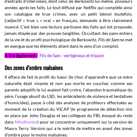
d’extraits d’interviews, dont celui de Berkowitz lui-même, plusieurs
années après les faits. Le tout diffusé par Netflix qui complète ainsi
son catalogue de true crimes, avec un petit bémol toutefois.
L’adjectif « true », « vrai » en français, demande à être clairement
nuancé. C’est bien une lecture partisane des faits qui est proposée,
jamais étayée par des preuves tangibles. Occultant des pans entiers
de la vie et du profil psychologique de Berkowitz,
Fils de Sam
ne met
en exergue que les éléments allant dans le sens d’un complot.
À lire également :
Fils de Sam : vertigineux et tripant
Des zones d’ombre malsaines
Il efface de fait le profil du tueur (le choc d’apprendre que sa mère
naturelle était vivante et non pas morte en couches comme ses
parents adoptifs le lui avaient fait croire, l’abandon traumatique du
père, l’usage abusif du LSD, les antécédents de violence et tentatives
d’homicides), passe à côté des analyses de profileurs effectuées au
moment de la création du VICAP (le programme de détection mis
en place par John Douglas et ses collègues du FBI, évoqué du reste
dans
Mindhunter
) pour se concentrer uniquement sur la version de
Maury Terry. Version qui a le mérite de mettre en avant des zones
d’ombre pour le moins malsaines.