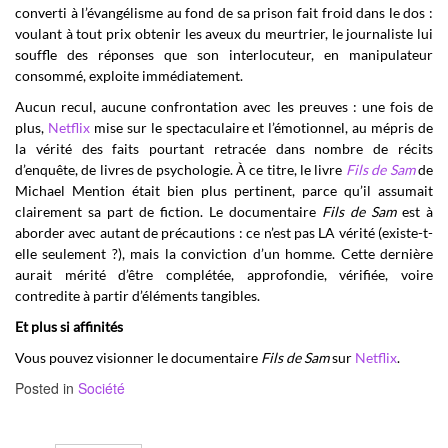
converti à l’évangélisme au fond de sa prison fait froid dans le dos :
voulant à tout prix obtenir les aveux du meurtrier, le journaliste lui
souffle des réponses que son interlocuteur, en manipulateur
consommé, exploite immédiatement.
Aucun recul, aucune confrontation avec les preuves : une fois de
plus,
Netflix
mise sur le spectaculaire et l’émotionnel, au mépris de
la vérité des faits pourtant retracée dans nombre de récits
d’enquête, de livres de psychologie. À ce titre, le livre
Fils de Sam
de
Michael Mention était bien plus pertinent, parce qu’il assumait
clairement sa part de fiction. Le documentaire
Fils de
S
am
est à
aborder avec autant de précautions : ce n’est pas LA vérité (existe-t-
elle seulement ?), mais la conviction d’un homme. Cette dernière
aurait mérité d’être complétée, approfondie, vérifiée, voire
contredite à partir d’éléments tangibles.
Et plus si affinités
Vous pouvez visionner le documentaire
Fils de Sam
sur
Netflix
.
Posted in
Société