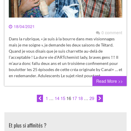
18/04/2021
0 comment
Dans la rubrique, « je suis à la bourre dans mes visionnages
mais je me soigne », je demande les deux saisons de Têtard.
Quand je vous disais que je suis charrette au-delà de
l’acceptable ! La dure vie d’ARTchemist lady, braves gens !!! Il
m’aura donc fallu deux ans et un troisième confinement pour
boulotter les 25 épisodes de cette créa originale by Canal+ … et
en redemander. Adulescents Le sujet n’est pourtant…
Read More >>
1
…
14
15
16
17
18
…
29
Et plus si affinités ?