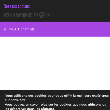
Réseaux sociaux
Facebook
Instagram
Bluesky
YouTube
LinkedIn
Pinterest
Mastodon
Threads
© The ARTchemists
Nous utilisons des cookies pour vous offrir la meilleure expérience
sur notre site.
Vous pouvez en savoir plus sur les cookies que nous utilisons ou
les désactiver dans les
réglages
.