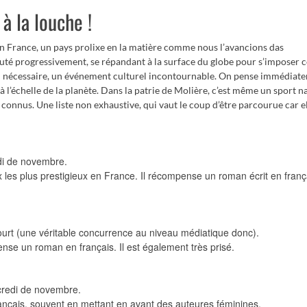
à la louche !
n France, un pays prolixe en la matière comme nous l’avancions das
t muté progressivement, se répandant à la surface du globe pour s’impose
ion nécessaire, un événement culturel incontournable. On pense immédiat
à l’échelle de la planète. Dans la patrie de Molière, c’est même un sport n
onnus. Une liste non exhaustive, qui vaut le coup d’être parcourue car el
di de novembre.
ix les plus prestigieux en France. Il récompense un roman écrit en franç
ourt (une véritable concurrence au niveau médiatique donc).
ense un roman en français. Il est également très prisé.
credi de novembre.
rançais, souvent en mettant en avant des auteures féminines.