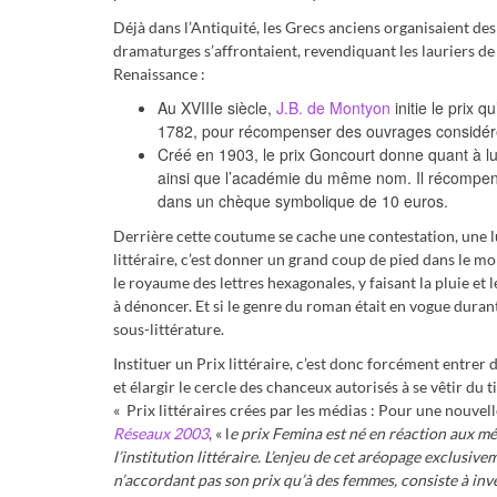
Déjà dans l’Antiquité, les Grecs anciens organisaient des
dramaturges s’affrontaient, revendiquant les lauriers de l
Renaissance :
Au XVIIIe siècle,
J.B. de Montyon
initie le prix q
1782, pour récompenser des ouvrages considé
Créé en 1903, le prix Goncourt donne quant à lu
ainsi que l’académie du même nom. Il récompens
dans un chèque symbolique de 10 euros.
Derrière cette coutume se cache une contestation, une lu
littéraire, c’est donner un grand coup de pied dans le m
le royaume des lettres hexagonales, y faisant la pluie et 
à dénoncer. Et si le genre du roman était en vogue durant 
sous-littérature.
Instituer un Prix littéraire, c’est donc forcément entrer
et élargir le cercle des chanceux autorisés à se vêtir du 
« Prix littéraires crées par les médias : Pour une nouvell
Réseaux 2003
, « l
e prix Femina est né en réaction aux m
l’institution littéraire. L’enjeu de cet aréopage exclusive
n’accordant pas son prix qu’à des femmes, consiste à inv