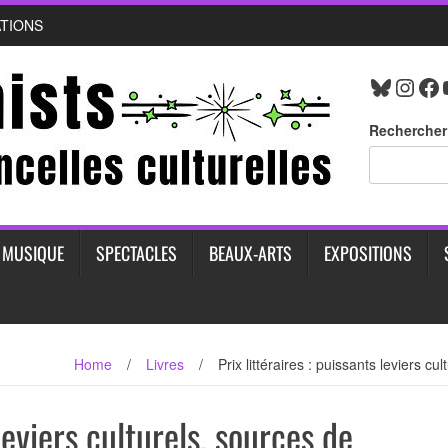
ATIONS
Bluesk
Inst
Fa
Rechercher
MUSIQUE
SPECTACLES
BEAUX-ARTS
EXPOSITIONS
Home
/
Livres
/
Prix littéraires : puissants leviers 
 leviers culturels, sources de