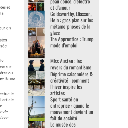
peau douce, d’electro
et d’amour
tes et
Goldsworthy, Eliasson,
 la
Hein : gros plan sur les
métamorphoses de la
jour en
glace
The Apprentice : Trump
stes
mode d’emploi
isée
Miss Austen : les
ix
revers du romantisme
sse sur
Déprime saisonnière &
vérer ou
nt là une
créativité : comment
l’hiver inspire les
artistes
ectuelle
Sport santé en
l’article
entreprise : quand le
ue
mouvement devient un
in de
fait de société
ix en
Le musée des