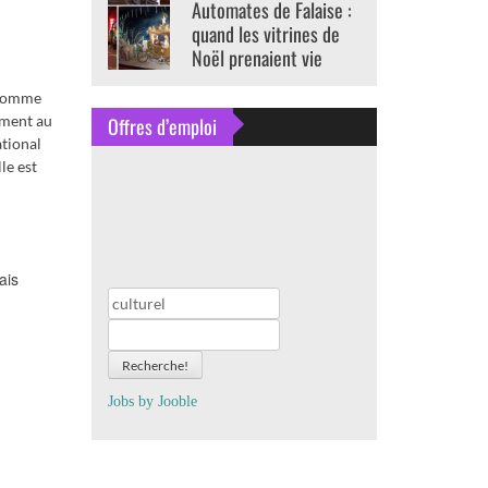
Automates de Falaise :
quand les vitrines de
Noël prenaient vie
r comme
ement au
Offres d’emploi
ational
le est
ais
Recherche!
Jobs by
J
oo
ble