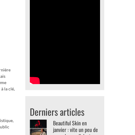
rnière
mais
même
à la clé,
Derniers articles
istique,
Beautiful Skin en
public
janvier : vite un peu de