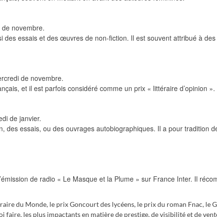
i de novembre.
i des essais et des œuvres de non-fiction. Il est souvent attribué à de
ercredi de novembre.
nçais, et il est parfois considéré comme un prix « littéraire d’opinion ».
di de janvier.
on, des essais, ou des ouvrages autobiographiques. Il a pour tradition d
e l’émission de radio « Le Masque et la Plume » sur France Inter. Il réc
ttéraire du Monde, le prix Goncourt des lycéens, le prix du roman Fnac, le 
 faire, les plus impactants en matière de prestige, de visibilité et de vent