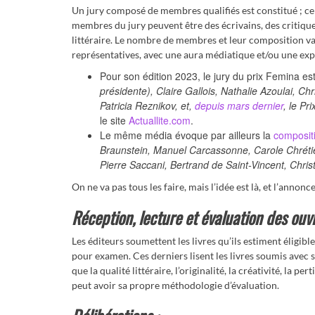
Un jury composé de membres qualifiés est constitué ; ce
membres du jury peuvent être des écrivains, des critiques
littéraire. Le nombre de membres et leur composition vari
représentatives, avec une aura médiatique et/ou une exp
Pour son édition 2023, le jury du prix Femina 
présidente), Claire Gallois, Nathalie Azoulai, 
Patricia Reznikov, et,
depuis mars dernier
, le P
le site
Actuallite.com
.
Le même média évoque par ailleurs la
compositi
Braunstein, Manuel Carcassonne, Carole Chrétie
Pierre Saccani, Bertrand de Saint-Vincent, Chris
On ne va pas tous les faire, mais l’idée est là, et l’annon
Réception, lecture et évaluation des ouv
Les éditeurs soumettent les livres qu’ils estiment éligi
pour examen. Ces derniers lisent les livres soumis avec so
que la qualité littéraire, l’originalité, la créativité, la
peut avoir sa propre méthodologie d’évaluation.