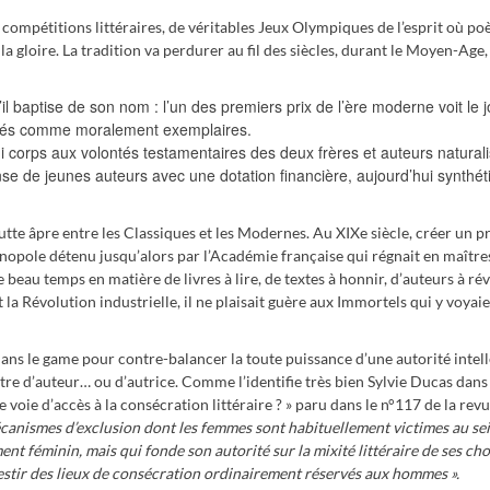
 compétitions littéraires, de véritables Jeux Olympiques de l’esprit où poè
a gloire. La tradition va perdurer au fil des siècles, durant le Moyen-Age,
u’il baptise de son nom : l’un des premiers prix de l’ère moderne voit le 
rés comme moralement exemplaires.
i corps aux volontés testamentaires des deux frères et auteurs naturali
e de jeunes auteurs avec une dotation financière, aujourd’hui synthét
tte âpre entre les Classiques et les Modernes. Au XIXe siècle, créer un pr
onopole détenu jusqu’alors par l’Académie française qui régnait en maître
le beau temps en matière de livres à lire, de textes à honnir, d’auteurs à ré
la Révolution industrielle, il ne plaisait guère aux Immortels qui y voyaie
 dans le game pour contre-balancer la toute puissance d’une autorité intell
titre d’auteur… ou d’autrice. Comme l’identifie très bien Sylvie Ducas dans 
e voie d’accès à la consécration littéraire ? » paru dans le n°117 de la rev
écanismes d’exclusion dont les femmes sont habituellement victimes au se
ment féminin, mais qui fonde son autorité sur la mixité littéraire de ses cho
estir des lieux de consécration ordinairement réservés aux hommes ».