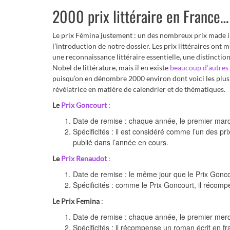
2000 prix littéraire en France… 
Le prix Fémina justement : un des nombreux prix made i
l’introduction de notre dossier. Les prix littéraires on
une reconnaissance littéraire essentielle, une distinct
Nobel de littérature, mais il en existe
beaucoup d’autres
puisqu’on en dénombre 2000 environ dont voici les plus c
révélatrice en matière de calendrier et de thématiques.
Le
Prix Goncourt
:
Date de remise : chaque année, le premier mar
Spécificités : il est considéré comme l’un des pr
publié dans l’année en cours.
Le
Prix Renaudot
:
Date de remise : le même jour que le Prix Gonc
Spécificités : comme le Prix Goncourt, il récomp
Le Prix Femina
:
Date de remise : chaque année, le premier mer
Spécificités : il récompense un roman écrit en f