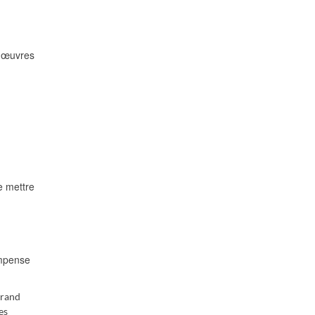
s œuvres
e mettre
ompense
Grand
es