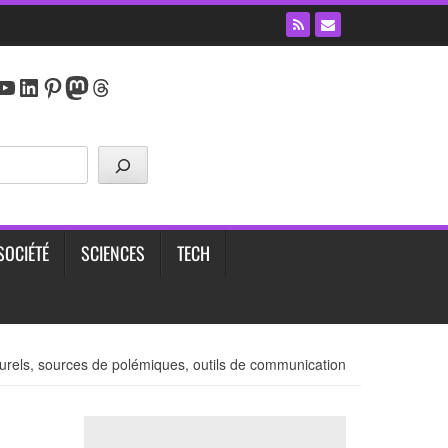
y
agram
cebook
YouTube
LinkedIn
Pinterest
Mastodon
Threads
SOCIÉTÉ
SCIENCES
TECH
culturels, sources de polémiques, outils de communication