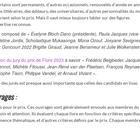
rtains sont permanents, d’autres occasionnels, renouvelés d’année en ann
 littéraires, des éditeurs, des universitaires, d’autres personnalités du 
ent selon le prix. Mais il vaut mieux toujours tabler sur des figures
ertise reconnue.
est composé de «
Évelyne Bloch-Dano (présidente), Paula Jacques (vice-
Christine Jordis, Scholastique Mukasonga, Mona Ozouf, Josyane Savigne
rix Goncourt 2022 Brigitte Giraud, Jeanne Benameur et Julie Wolkenstei
on du jury du prix de Flore 2023
à savoir «
Frédéric Beigbeder, Jacqu
nnot, Michèle Fitoussi, Jean-René van der Plaetsen, François Reynaer
tophe Tison, Philippe Vandel, et Arnaud Viviant
».
ce des jurés est presque aussi importante que celles des candidats en lisse.
rages
:
bles pour le prix. Ces ouvrages sont généralement envoyés aux membres du
in et attention. Ils évaluent chaque livre en fonction de critères spécifiqu
 pertinence thématique, et d’autres critères définis par le prix. Chaque membr