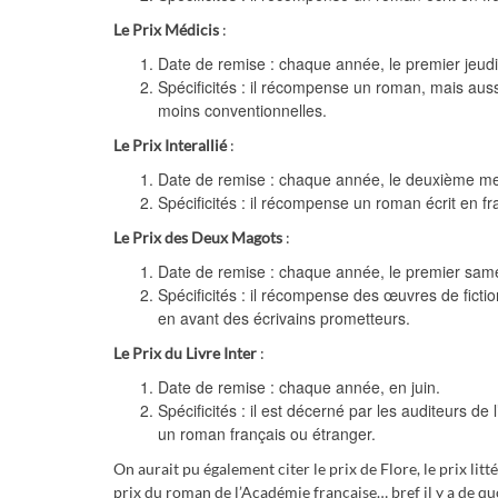
Le Prix Médicis
:
Date de remise : chaque année, le premier jeud
Spécificités : il récompense un roman, mais auss
moins conventionnelles.
Le Prix Interallié
:
Date de remise : chaque année, le deuxième m
Spécificités : il récompense un roman écrit en fra
Le Prix des Deux Magots
:
Date de remise : chaque année, le premier same
Spécificités : il récompense des œuvres de ficti
en avant des écrivains prometteurs.
Le Prix du Livre Inter
:
Date de remise : chaque année, en juin.
Spécificités : il est décerné par les auditeurs d
un roman français ou étranger.
On aurait pu également citer le prix de Flore, le prix li
prix du roman de l’Académie française… bref il y a de quoi