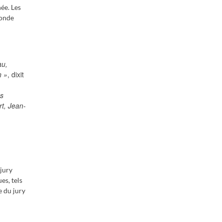
ée. Les
monde
au,
n »
, dixit
es
t, Jean-
 jury
es, tels
e du jury