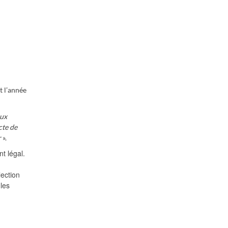
t l’année
aux
cte de
r
».
t légal.
lection
les