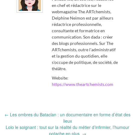
en chef et rédactrice sur le
webmagazine The ARTchemists,
Delphine Neimon est par ailleurs
rédactrice professionnelle,
consultante et formatrice en
communication. Son dada : créer
des blogs professionnels. Sur The
ARTchemists, outre l'administratif
et la gestion du quotidien, elle
s'occupe de politique, de société, de
théâtre.
Website:
https://www.theartchemists.com
Post
←
Les ombres du Bataclan : un documentaire en forme d’état des
navigation
lieux
Lolo le soignant : tout sur la réalité du métier d’infirmier, l’humour
potache en plus
→