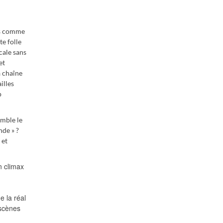
ois comme
te folle
cale sans
et
a chaîne
illes
p
emble le
nde » ?
 et
n climax
 la réal
 scènes