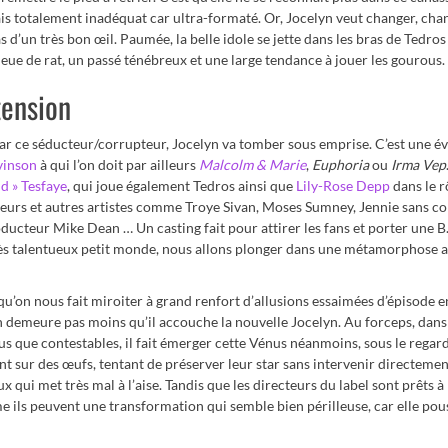
ais totalement inadéquat car ultra-formaté. Or, Jocelyn veut changer, cha
d’un très bon œil. Paumée, la belle idole se jette dans les bras de Tedros
ueue de rat, un passé ténébreux et une large tendance à jouer les gourous.
ension
ar ce séducteur/corrupteur, Jocelyn va tomber sous emprise. C’est une 
vinson
à qui l’on doit par ailleurs
Malcolm & Marie
,
Euphoria
ou
Irma Vep
d » Tesfaye
, qui joue également Tedros ainsi que
Lily-Rose Depp
dans le r
nteurs et autres artistes comme Troye Sivan, Moses Sumney, Jennie sans c
ucteur Mike Dean … Un casting fait pour attirer les fans et porter une B
ès talentueux petit monde, nous allons plonger dans une métamorphose a
 qu’on nous fait miroiter à grand renfort d’allusions essaimées d’épisode e
n demeure pas moins qu’il accouche la nouvelle Jocelyn. Au forceps, dans
lus que contestables, il fait émerger cette Vénus néanmoins, sous le regar
sur des œufs, tentant de préserver leur star sans intervenir directemen
x qui met très mal à l’aise. Tandis que les directeurs du label sont prêts à
e ils peuvent une transformation qui semble bien périlleuse, car elle pou