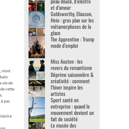
peau douce, d’electro
et d’amour
Goldsworthy, Eliasson,
Hein : gros plan sur les
métamorphoses de la
glace
The Apprentice : Trump
mode d’emploi
Miss Austen : les
revers du romantisme
 n’ont
Déprime saisonnière &
 bain
créativité : comment
a vie de
l’hiver inspire les
 de cette
artistes
e,
Sport santé en
 à pas
entreprise : quand le
mouvement devient un
istoire
fait de société
Le musée des
sson