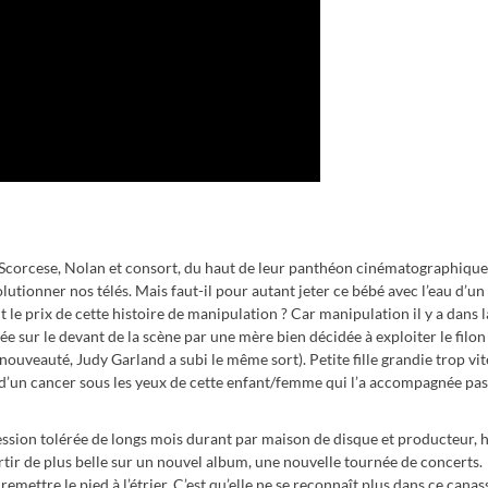
à ; Scorcese, Nolan et consort, du haut de leur panthéon cinématographique,
lutionner nos télés. Mais faut-il pour autant jeter ce bébé avec l’eau d’un
ut le prix de cette histoire de manipulation ? Car manipulation il y a dans l
ée sur le devant de la scène par une mère bien décidée à exploiter le filon
nouveauté, Judy Garland a subi le même sort). Petite fille grandie trop vit
 d’un cancer sous les yeux de cette enfant/femme qui l’a accompagnée pas
ession tolérée de longs mois durant par maison de disque et producteur, h
rtir de plus belle sur un nouvel album, une nouvelle tournée de concerts.
remettre le pied à l’étrier. C’est qu’elle ne se reconnaît plus dans ce cana