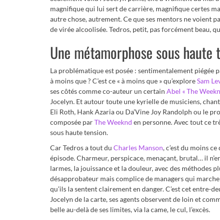
magnifique qui lui sert de carrière, magnifique certes m
autre chose, autrement. Ce que ses mentors ne voient pas 
de virée alcoolisée. Tedros, petit, pas forcément beau, q
Une métamorphose sous haute t
La problématique est posée : sentimentalement piégée p
à moins que ? C’est ce « à moins que » qu’explore
Sam Le
ses côtés comme co-auteur un certain
Abel « The Weekn
Jocelyn. Et autour toute une kyrielle de musiciens, cha
Eli Roth, Hank Azaria ou Da’Vine Joy Randolph ou le prod
composée par
The Weeknd
en personne. Avec tout ce tr
sous haute tension.
Car Tedros a tout du
Charles Manson
, c’est du moins ce
épisode. Charmeur, perspicace, menaçant, brutal… il n’e
larmes, la jouissance et la douleur, avec des méthodes p
désapprobateur mais complice de managers qui marchent 
qu’ils la sentent clairement en danger. C’est cet entre-deu
Jocelyn de la carte, ses agents observent de loin et comm
belle au-delà de ses limites, via la came, le cul, l’excès.