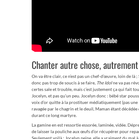
Chanter autre chose, autrement
On va être clair, ce n’est pas un chef-d’œuvre, loin de l
donc pas trop de soucis à se faire,
The Idol
ne va pas révo
certes sale et trouble, mais c’est justement ça qui fait to
Jocelyn, et pas qu’un peu. Jocelyn donc : bébé star pouss
voix d’or quitte à la prostituer médiatiquement (pas une 
ravagée par le chagrin et le deuil, Maman étant décédée
durant ce long martyre.
La gamine en est ressortie essorée, laminée, vidée. Dépr
de laisser la pouliche aux œufs d’or récupérer pour repa
Seulement voilà : Jocelyn peine, elle a vraiment du mal à 