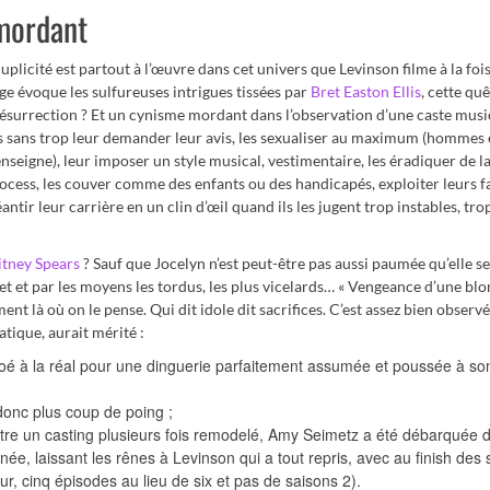
 mordant
duplicité est partout à l’œuvre dans cet univers que Levinson filme à la f
ge évoque les sulfureuses intrigues tissées par
Bret Easton Ellis
, cette quê
résurrection ? Et un cynisme mordant dans l’observation d’une caste musi
stes sans trop leur demander leur avis, les sexualiser au maximum (hommes 
seigne), leur imposer un style musical, vestimentaire, les éradiquer de l
ocess, les couver comme des enfants ou des handicapés, exploiter leurs fa
tir leur carrière en un clin d’œil quand ils les jugent trop instables, tro
itney Spears
? Sauf que Jocelyn n’est peut-être pas aussi paumée qu’elle s
ret et par les moyens les tordus, les plus vicelards… « Vengeance d’une blo
ent là où on le pense. Qui dit idole dit sacrifices. C’est assez bien observé
atique, aurait mérité :
Noé à la réal pour une dinguerie parfaitement assumée et poussée à so
donc plus coup de poing ;
re un casting plusieurs fois remodelé, Amy Seimetz a été débarquée de
urnée, laissant les rênes à Levinson qui a tout repris, avec au finish des
ur, cinq épisodes au lieu de six et pas de saisons 2).