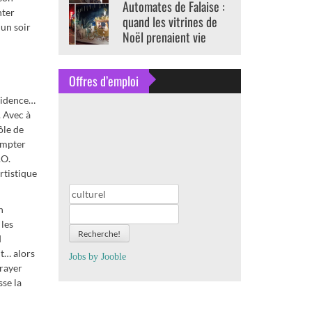
Automates de Falaise :
nter
quand les vitrines de
 un soir
Noël prenaient vie
Offres d’emploi
évidence…
. Avec à
ôle de
ompter
.O.
rtistique
n
 les
Recherche!
d
t… alors
Jobs by
J
oo
ble
 rayer
sse la