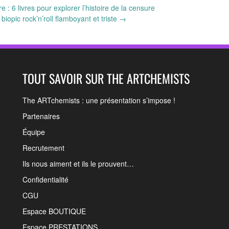
e : 6 livres pour explorer l’histoire de la censure
biopic rock’n’roll flamboyant et triste
→
TOUT SAVOIR SUR THE ARTCHEMISTS
The ARTchemists : une présentation s’impose !
Partenaires
Équipe
Recrutement
Ils nous aiment et ils le prouvent…
Confidentialité
CGU
Espace BOUTIQUE
Espace PRESTATIONS