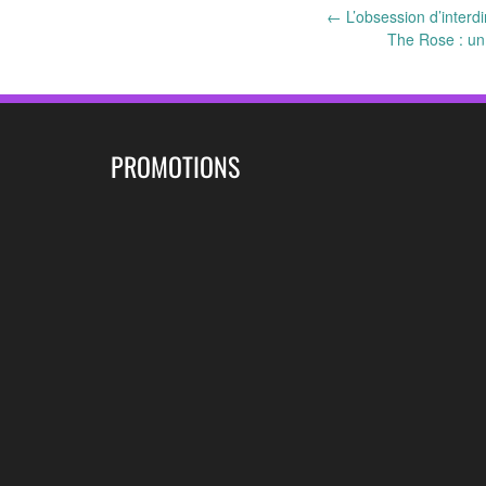
Post
←
L’obsession d’interdir
The Rose : un 
navigation
PROMOTIONS