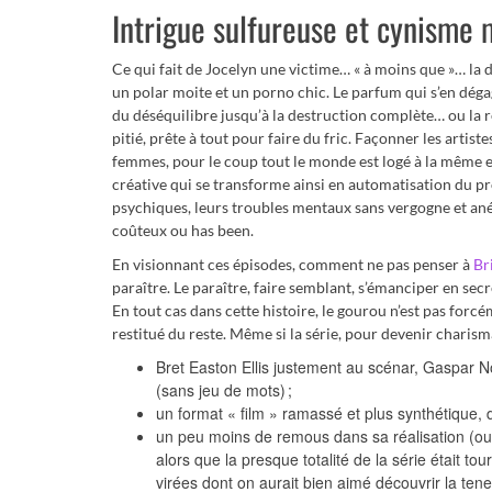
Intrigue sulfureuse et cynisme
Ce qui fait de Jocelyn une victime… « à moins que »… la 
un polar moite et un porno chic. Le parfum qui s’en déga
du déséquilibre jusqu’à la destruction complète… ou la 
pitié, prête à tout pour faire du fric. Façonner les arti
femmes, pour le coup tout le monde est logé à la même en
créative qui se transforme ainsi en automatisation du pr
psychiques, leurs troubles mentaux sans vergogne et anéan
coûteux ou has been.
En visionnant ces épisodes, comment ne pas penser à
Br
paraître. Le paraître, faire semblant, s’émanciper en sec
En tout cas dans cette histoire, le gourou n’est pas forcém
restitué du reste. Même si la série, pour devenir charism
Bret Easton Ellis justement au scénar, Gaspar 
(sans jeu de mots) ;
un format « film » ramassé et plus synthétique, 
un peu moins de remous dans sa réalisation (out
alors que la presque totalité de la série était to
virées dont on aurait bien aimé découvrir la tene