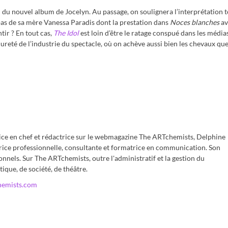
 du nouvel album de Jocelyn. Au passage, on soulignera l’interprétation to
pas de sa mère Vanessa Paradis dont la prestation dans
Noces blanches
av
ir ? En tout cas,
The Idol
est loin d’être le ratage conspué dans les médias
dureté de l’industrie du spectacle, où on achève aussi bien les chevaux que
rice en chef et rédactrice sur le webmagazine The ARTchemists, Delphine
rice professionnelle, consultante et formatrice en communication. Son
onnels. Sur The ARTchemists, outre l'administratif et la gestion du
tique, de société, de théâtre.
hemists.com