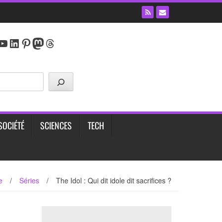
y
agram
cebook
YouTube
LinkedIn
Pinterest
Mastodon
Threads
SOCIÉTÉ
SCIENCES
TECH
e
/
Séries
/
The Idol : Qui dit idole dit sacrifices ?