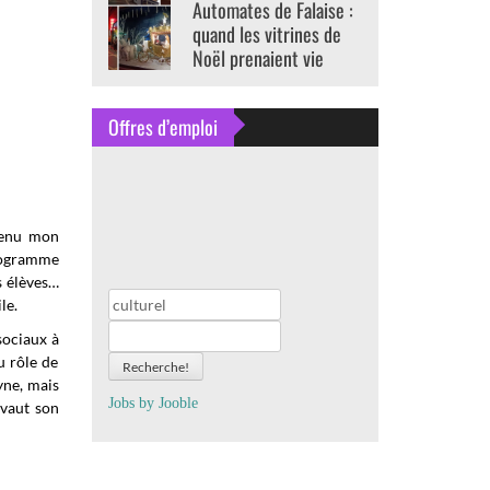
Automates de Falaise :
quand les vitrines de
Noël prenaient vie
Offres d’emploi
etenu mon
programme
s élèves…
le.
sociaux à
u rôle de
Recherche!
yne, mais
Jobs by
J
oo
ble
 vaut son