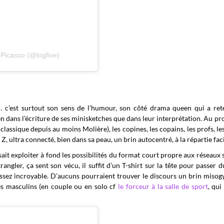
 Picasso (@logfive)
és… c’est surtout son sens de l’humour, son côté drama queen qui a r
ien dans l’écriture de ses minisketches que dans leur interprétation. Au 
lassique depuis au moins Molière), les copines, les copains, les profs, le
Z, ultra connecté, bien dans sa peau, un brin autocentré, à la répartie faci
sait exploiter à fond les possibilités du format court propre aux réseaux 
trangler, ça sent son vécu, il suffit d’un T-shirt sur la tête pour passer d
ez incroyable. D’aucuns pourraient trouver le discours un brin misog
es masculins (en couple ou en solo cf
le forceur à la salle de sport
, qui