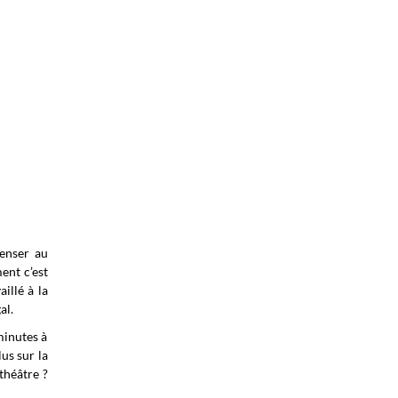
enser au
ent c’est
illé à la
al.
minutes à
us sur la
théâtre ?