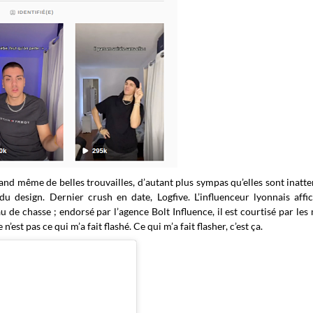
uand même de belles trouvailles, d’autant plus sympas qu’elles sont inatte
du design. Dernier crush en date, Logfive. L’influenceur lyonnais aff
 de chasse ; endorsé par l’agence Bolt Influence, il est courtisé par les
n’est pas ce qui m’a fait flashé. Ce qui m’a fait flasher, c’est ça.