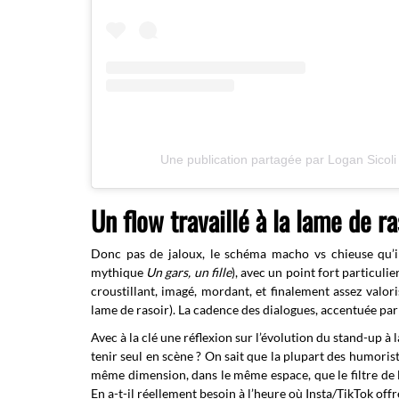
Une publication partagée par Logan Sicoli
Un flow travaillé à la lame de ra
Donc pas de jaloux, le schéma macho vs chieuse qu’i
mythique
Un gars, un fille
), avec un point fort particuli
croustillant, imagé, mordant, et finalement assez valor
lame de rasoir). La cadence des dialogues, accentuée par l
Avec à la clé une réflexion sur l’évolution du stand-up à
tenir seul en scène ? On sait que la plupart des humorist
même dimension, dans le même espace, que le filtre de l
En a-t-il réellement besoin à l’heure où Insta/TikTok of