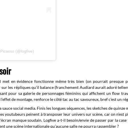
 Picasso (@logfive)
soir
l met en évidence fonctionne même très bien (on pourrait presque p
er sur les répliques qu’il balance (franchement Audiard aurait adoré tellem
isant pour sa galerie de personnages féminins qui affichent un flow trava
’effet de montage, renforce le côté tac au tac savoureux, bref c’est un rég
 la sauce social media. Finis les longues séquences, les sketches de quinze 
es youtubeurs peinent à transposer leur univers sur scène, car on n’est pl
’écran manque soudain. Logfive a-t-il besoin/envie de passer par la case 
frent une scène internationale qu’aucune salle ne pourra rassembler ?