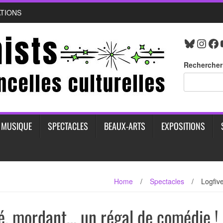
ATIONS
Bluesk
Inst
Fa
Rechercher
MUSIQUE
SPECTACLES
BEAUX-ARTS
EXPOSITIONS
Home
/
Spectacles
/
Logfiv
agé, mordant… un régal de comédie !