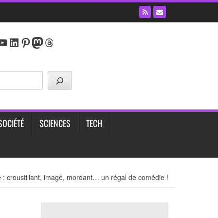
y
agram
cebook
YouTube
LinkedIn
Pinterest
Mastodon
Threads
SOCIÉTÉ
SCIENCES
TECH
e : croustillant, imagé, mordant… un régal de comédie !