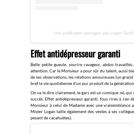
Une publication partagée par Logan Sicoli
Effet antidépresseur garanti
Belle petite gueule, sourire ravageur, abdos travaill
attention. Car le Monsieur a pour sûr du talent, aussi b
de ses observations, les relations amoureuses (un grand c
bref la vie quotidienne d’un pur produit de la génération 
On va le dire clairement, le gars est un comique né, qui 
succès. Effet antidépresseur garanti, fous rires à s’en é
Monsieur à celui de Madame avec une vraisemblance ass
Mister Logan taille également des vestes à ses collègu
pesant de cacahuètes).