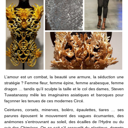
L’amour est un combat, la beauté une armure, la séduction une
stratégie ? Femme fleur, femme épine, femme arabesque, femme
dragon … tandis qu’il sculpte la taille et le col des dames, Steven
Tuwatanassy mêle les imaginaires asiatiques et baroques pour
façonner les tenues de ces modernes Circé.
Ceintures, corsets, minerves, boléro, épaulettes, tiares … ses
parures épousent le mouvement des vagues écumantes, des
anémones s’entrouvrant au soleil, des écailles de l’Hydre ou du
cuir des Chimères. On se sait s’il assouplit du plastique, dompte