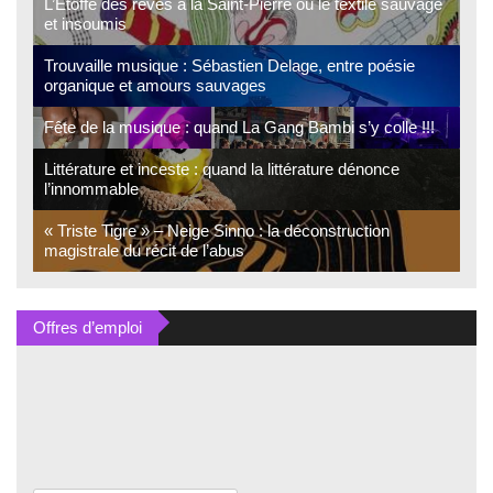
L’Étoffe des rêves à la Saint-Pierre ou le textile sauvage
et insoumis
Trouvaille musique : Sébastien Delage, entre poésie
organique et amours sauvages
Fête de la musique : quand La Gang Bambi s’y colle !!!
Littérature et inceste : quand la littérature dénonce
l’innommable
« Triste Tigre » – Neige Sinno : la déconstruction
magistrale du récit de l’abus
Offres d’emploi