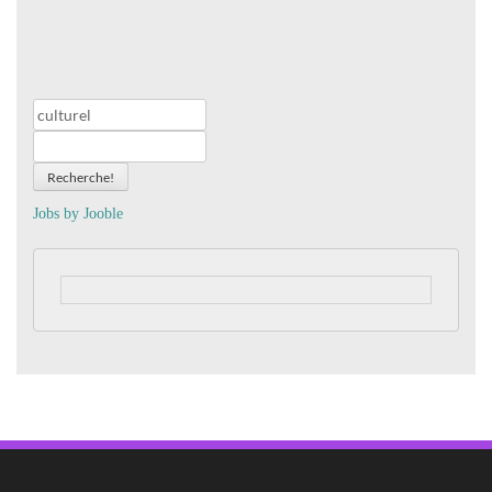
Recherche!
Jobs by
J
oo
ble