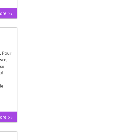
ore >>
. Pour
vre,
 se
ui
de
ore >>