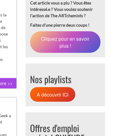
Cet article vous a plu ? Vous êtes
intéressé.e ?
Vous voulez soutenir
s la
l’action de The ARTchemists ?
ur
Faites d’une pierre deux coups !
 de
pose
Cliquez pour en savoir
k
plus !
t les
es
Nos playlists
ore >>
A découvrir ICI
Geek a
et
Offres d'emploi
ques