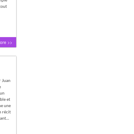
tout
ore >>
r Juan
e
 un
ble et
me une
 récit
vant…