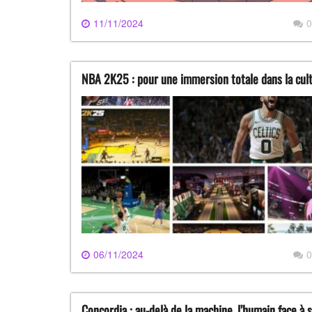
11/11/2024
0
NBA 2K25 : pour une immersion totale dans la cul
06/11/2024
0
Concordia : au-delà de la machine, l’humain face à s