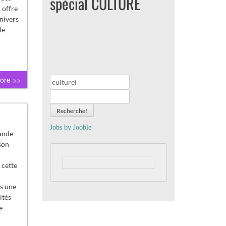
spécial CULTURE
 offre
nivers
le
ore >>
Recherche!
Jobs by
J
oo
ble
ande
son
 cette
ns une
ités
e