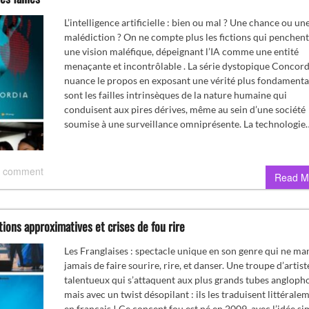
L’intelligence artificielle : bien ou mal ? Une chance ou un
malédiction ? On ne compte plus les fictions qui penchen
une vision maléfique, dépeignant l’IA comme une entité
menaçante et incontrôlable . La série dystopique Concord
nuance le propos en exposant une vérité plus fondamental
sont les failles intrinsèques de la nature humaine qui
conduisent aux pires dérives, même au sein d’une société
soumise à une surveillance omniprésente. La technologie
 comment
Read M
tions approximatives et crises de fou rire
Les Franglaises : spectacle unique en son genre qui ne m
jamais de faire sourire, rire, et danser. Une troupe d’artist
talentueux qui s’attaquent aux plus grands tubes angloph
mais avec un twist désopilant : ils les traduisent littérale
en français ! Ce concept fou est né en 2009, avec l’idée si