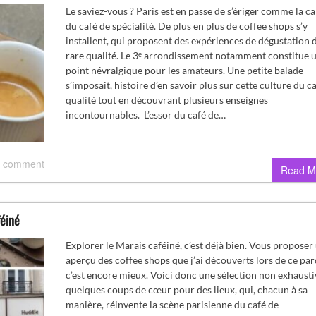
Le saviez-vous ? Paris est en passe de s’ériger comme la ca
du café de spécialité. De plus en plus de coffee shops s’y
installent, qui proposent des expériences de dégustation 
rare qualité. Le 3ᵉ arrondissement notamment constitue 
point névralgique pour les amateurs. Une petite balade
s’imposait, histoire d’en savoir plus sur cette culture du c
qualité tout en découvrant plusieurs enseignes
incontournables. L’essor du café de…
 comment
Read M
féiné
Explorer le Marais caféiné, c’est déjà bien. Vous proposer
aperçu des coffee shops que j’ai découverts lors de ce par
c’est encore mieux. Voici donc une sélection non exhausti
quelques coups de cœur pour des lieux, qui, chacun à sa
manière, réinvente la scène parisienne du café de