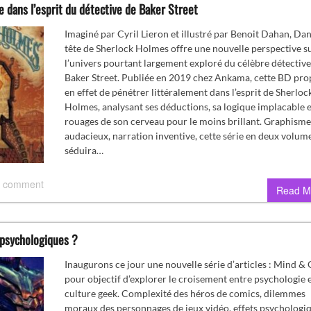
e dans l’esprit du détective de Baker Street
Imaginé par Cyril Lieron et illustré par Benoit Dahan, Dan
tête de Sherlock Holmes offre une nouvelle perspective s
l’univers pourtant largement exploré du célèbre détective
Baker Street. Publiée en 2019 chez Ankama, cette BD pro
en effet de pénétrer littéralement dans l’esprit de Sherloc
Holmes, analysant ses déductions, sa logique implacable e
rouages de son cerveau pour le moins brillant. Graphisme
audacieux, narration inventive, cette série en deux volum
séduira…
 comment
Read M
 psychologiques ?
Inaugurons ce jour une nouvelle série d’articles : Mind & 
pour objectif d’explorer le croisement entre psychologie 
culture geek. Complexité des héros de comics, dilemmes
moraux des personnages de jeux vidéo, effets psychologi