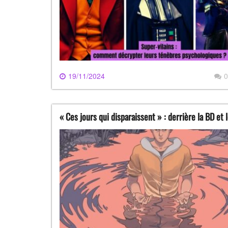
19/11/2024
0
« Ces jours qui disparaissent » : derrière la BD et 