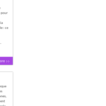
e
t pour
ia
e : ce
…
ore >>
anque
es
ones,
ment
mple