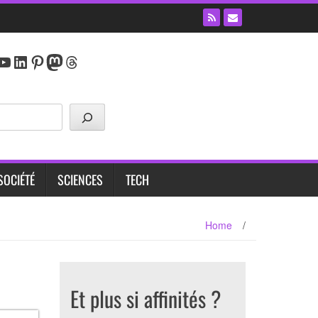
y
agram
cebook
YouTube
LinkedIn
Pinterest
Mastodon
Threads
SOCIÉTÉ
SCIENCES
TECH
Home
/
Et plus si affinités ?